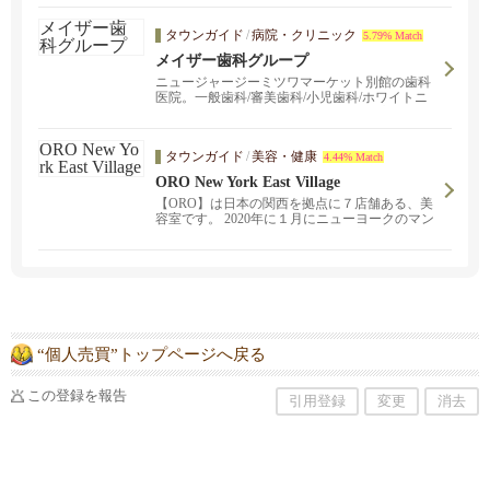
タウンガイド
/
病院・クリニック
5.79% Match
メイザー歯科グループ
ニュージャージーミツワマーケット別館の歯科
医院。一般歯科/審美歯科/小児歯科/ホワイトニ
ング。日本人スタッフが常駐！親切丁寧に日本
語でご説明いたします。
タウンガイド
/
美容・健康
4.44% Match
ORO New York East Village
【ORO】は日本の関西を拠点に７店舗ある、美
容室です。 2020年に１月にニューヨークのマン
ハッタン、イーストビレッジに出店させていた
だきました。
“個人売買”トップページへ戻る
この登録を報告
引用登録
変更
消去