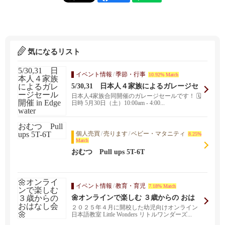
気になるリスト
イベント情報
/
季節・行事
10.92% Match
5/30,31 日本人４家族によるガレージセ
ール開催 in Edgewater
日本人4家族合同開催のガレージセールです！ 🗓
日時 5月30日（土）10:00am - 4:00...
個人売買
/
売ります
/
ベビー・マタニティ
8.25%
Match
おむつ Pull ups 5T-6T
イベント情報
/
教育・育児
7.18% Match
🌼オンラインで楽しむ ３歳からの おは
なし会🌼
２０２５年４月に開校した幼児向けオンライン
日本語教室 Little Wonders リトルワンダーズ...