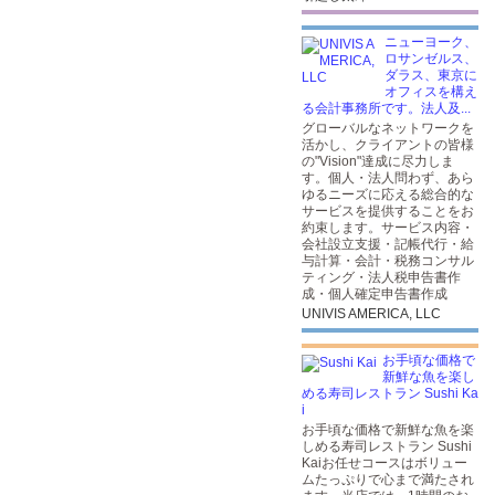
ニューヨーク、
ロサンゼルス、
ダラス、東京に
オフィスを構え
る会計事務所です。法人及...
グローバルなネットワークを
活かし、クライアントの皆様
の"Vision"達成に尽力しま
す。個人・法人問わず、あら
ゆるニーズに応える総合的な
サービスを提供することをお
約束します。サービス内容・
会社設立支援・記帳代行・給
与計算・会計・税務コンサル
ティング・法人税申告書作
成・個人確定申告書作成
UNIVIS AMERICA, LLC
お手頃な価格で
新鮮な魚を楽し
める寿司レストラン Sushi Ka
i
お手頃な価格で新鮮な魚を楽
しめる寿司レストラン Sushi
Kaiお任せコースはボリュー
ムたっぷりで心まで満たされ