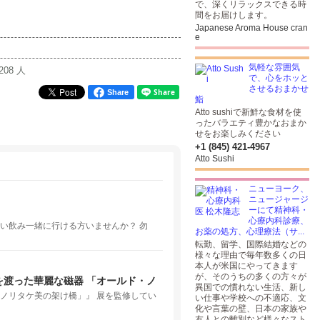
で、深くリラックスできる時
間をお届けします。
Japanese Aroma House cran
e
気軽な雰囲気
208 人
で、心をホッと
させるおまかせ
Share
鮨
Atto sushiで新鮮な食材を使
ったバラエティ豊かなおまか
せをお楽しみください
+1 (845) 421-4967
Atto Sushi
ニューヨーク、
ニュージャージ
ーにて精神科・
心療内科診療、
い飲み一緒に行ける方いませんか？ 勿
お薬の処方、心理療法（サ...
転勤、留学、国際結婚などの
様々な理由で毎年数多くの日
本人が米国にやってきます
が、そのうちの多くの方々が
渡った華麗な磁器 「オールド・ノ
異国での慣れない生活、新し
ノリタケ美の架け橋」』 展を監修してい
い仕事や学校への不適応、文
化や言葉の壁、日本の家族や
友人との離別など様々なスト