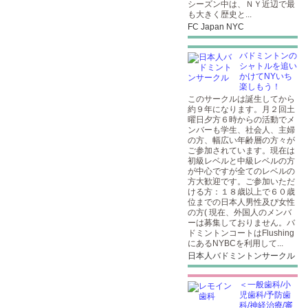
シーズン中は、ＮＹ近辺で最
も大きく歴史と...
FC Japan NYC
バドミントンの
シャトルを追い
かけてNYいち
楽しもう！
このサークルは誕生してから
約９年になります。月２回土
曜日夕方６時からの活動でメ
ンバーも学生、社会人、主婦
の方、幅広い年齢層の方々が
ご参加されています。現在は
初級レベルと中級レベルの方
が中心ですが全てのレベルの
方大歓迎です。ご参加いただ
ける方：１８歳以上で６０歳
位までの日本人男性及び女性
の方( 現在、外国人のメンバ
ーは募集しておりません。バ
ドミントンコートはFlushing
にあるNYBCを利用して...
日本人バドミントンサークル
＜一般歯科/小
児歯科/予防歯
科/神経治療/審