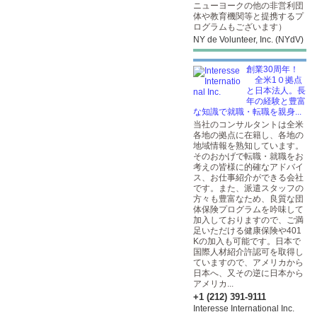
ニューヨークの他の非営利団
体や教育機関等と提携するプ
ログラムもございます）
NY de Volunteer, Inc. (NYdV)
創業30周年！
全米1０拠点
と日本法人。長
年の経験と豊富
な知識で就職・転職を親身...
当社のコンサルタントは全米
各地の拠点に在籍し、各地の
地域情報を熟知しています。
そのおかげで転職・就職をお
考えの皆様に的確なアドバイ
ス、お仕事紹介ができる会社
です。また、派遣スタッフの
方々も豊富なため、良質な団
体保険プログラムを吟味して
加入しておりますので、ご満
足いただける健康保険や401
Kの加入も可能です。日本で
国際人材紹介許認可を取得し
ていますので、アメリカから
日本へ、又その逆に日本から
アメリカ...
+1 (212) 391-9111
Interesse International Inc.