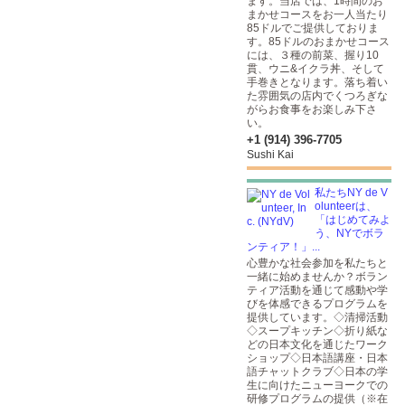
ます。当店では、1時間のお
まかせコースをお一人当たり
85ドルでご提供しておりま
す。85ドルのおまかせコース
には、３種の前菜、握り10
貫、ウニ&イクラ丼、そして
手巻きとなります。落ち着い
た雰囲気の店内でくつろぎな
がらお食事をお楽しみ下さ
い。
+1 (914) 396-7705
Sushi Kai
私たちNY de V
olunteerは、
「はじめてみよ
う、NYでボラ
ンティア！」...
心豊かな社会参加を私たちと
一緒に始めませんか？ボラン
ティア活動を通じて感動や学
びを体感できるプログラムを
提供しています。◇清掃活動
◇スープキッチン◇折り紙な
どの日本文化を通じたワーク
ショップ◇日本語講座・日本
語チャットクラブ◇日本の学
生に向けたニューヨークでの
研修プログラムの提供（※在