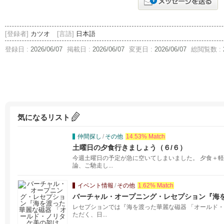
[登録者]
カツオ
[言語]
日本語
登録日 :
2026/06/07
掲載日 :
2026/06/07
変更日 :
2026/06/07
総閲覧数 :
気になるリスト
仲間探し
/
その他
14.53% Match
土曜日の夕食行きましょう（６/６）
今週土曜日の予定が急に空いてしまいました。 夕食＋軽
論、ご馳走し...
イベント情報
/
その他
1.62% Match
バーチャル・オープニング・レセプション『海を
リタケ美の架け橋」』展
レセプションでは『海を渡った華麗な磁器 「オールド・
ただく、日...