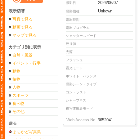
2026/06/07
撮影日
表示切替
Unkown
撮影機種
写真で見る
露出時間
動画で見る
露出プログラム
マップで見る
シャッタースピード
絞り値
カテゴリ別に表示
光源
自然・風景
フラッシュ
イベント・行事
露光モード
動物
ホワイト・バランス
植物
撮影シーン・タイプ
人物
コントラスト
スポーツ
シャープネス
食べ物
被写体撮影モード
その他
Web Access No.
3652041
戻る
まちかど写真集