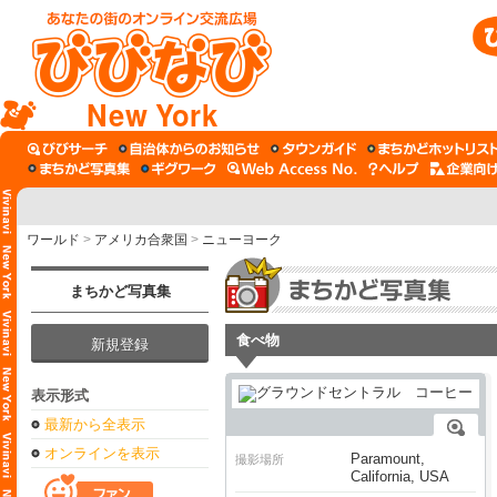
New York
ワールド
>
アメリカ合衆国
>
ニューヨーク
まちかど写真集
食べ物
新規登録
表示形式
最新から全表示
オンラインを表示
Paramount,
撮影場所
California, USA