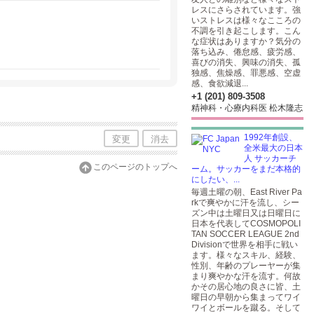
レスにさらされています。強
いストレスは様々なこころの
不調を引き起こします。こん
な症状はありますか？気分の
落ち込み、倦怠感、疲労感、
喜びの消失、興味の消失、孤
独感、焦燥感、罪悪感、空虚
感、食欲減退...
+1 (201) 809-3508
精神科・心療内科医 松木隆志
1992年創設、
変更
消去
全米最大の日本
人 サッカーチ
このページのトップへ
ーム。サッカーをまだ本格的
にしたい、...
毎週土曜の朝、East River Pa
rkで爽やかに汗を流し、シー
ズン中は土曜日又は日曜日に
日本を代表してCOSMOPOLI
TAN SOCCER LEAGUE 2nd
Divisionで世界を相手に戦い
ます。様々なスキル、経験、
性別、年齢のプレーヤーが集
まり爽やかな汗を流す。何故
かその居心地の良さに皆、土
曜日の早朝から集まってワイ
ワイとボールを蹴る。そして