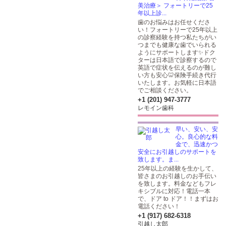
美治療＞ フォートリーで25
年以上診...
歯のお悩みはお任せくださ
い！フォートリーで25年以上
の診察経験を持つ私たちがい
つまでも健康な歯でいられる
ようにサポートします✨ドク
ターは日本語で診察するので
英語で症状を伝えるのが難し
い方も安心🦷保険手続き代行
いたします。お気軽に日本語
でご相談ください。
+1 (201) 947-3777
レモイン歯科
早い、安い、安
心。良心的な料
金で、迅速かつ
安全にお引越しのサポートを
致します。ま...
25年以上の経験を生かして、
皆さまのお引越しのお手伝い
を致します。料金などもフレ
キシブルに対応！電話一本
で、ドア to ドア！！まずはお
電話ください！
+1 (917) 682-6318
引越し太郎