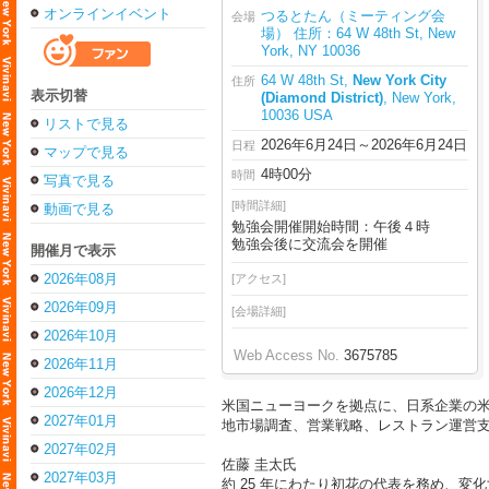
オンラインイベント
つるとたん（ミーティング会
会場
場） 住所：64 W 48th St, New
York, NY 10036
64 W 48th St,
New York City
住所
表示切替
(Diamond District)
, New York,
10036 USA
リストで見る
2026年6月24日～2026年6月24日
日程
マップで見る
4時00分
時間
写真で見る
[時間詳細]
動画で見る
勉強会開催開始時間：午後４時
勉強会後に交流会を開催
開催月で表示
2026年08月
[アクセス]
2026年09月
[会場詳細]
2026年10月
Web Access No.
3675785
2026年11月
2026年12月
米国ニューヨークを拠点に、日系企業の米
2027年01月
地市場調査、営業戦略、レストラン運営
2027年02月
佐藤 圭太氏
2027年03月
約 25 年にわたり初花の代表を務め、