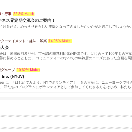
節・行事
22.3% Match
Jビジネス界定期交流会のご案内！
で4月を迎え、めっきり春らしい季節となってきましたがいかがお過ごしでしょうか。 .
ンターテイメント・趣味・娯楽
14.96% Match
系人会
会は、米国政府及び州、市公認の非営利団体(NPO)です。助け合って100年を合
善に努めるとともに、 コミュニティーのすべての年齢層のニーズにあった企画を展
種グループ
10.62% Match
 Inc. (NYdV)
olunteerは、「はじめてみよう、NYでボランティア！」を合言葉に、ニューヨーク
。 私たちのプログラムにボランティアとして参加してくださる方をはじめ、私たち
へのご寄付や、ご協力いただける学校や企業様からのご連絡もお待ちしております。