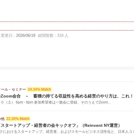
変更日 :
2026/06/19
総閲覧数 : 318 人
クール・セミナー
24.34% Match
Zoom会合 － 蓄積の持てる収益性を高める経営のやり方は、これ！
（土） 6pm - 8pm 参加希望者は一旗会に登録、そのうえでZoom...
の他
22.26% Match
スタートアップ・経営者の会キックオフ」（Reinvent NY運営）
クにおけるスタートアップ、経営者、およびスモールビジネス活性化と、日本人コミュ