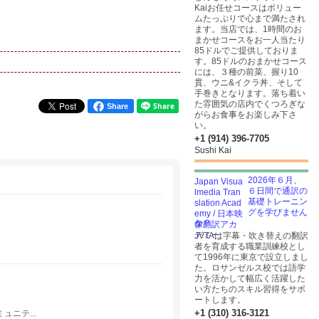
Kaiお任せコースはボリュー
ムたっぷりで心まで満たされ
ます。当店では、1時間のお
まかせコースをお一人当たり
85ドルでご提供しておりま
す。85ドルのおまかせコース
には、３種の前菜、握り10
貫、ウニ&イクラ丼、そして
手巻きとなります。落ち着い
た雰囲気の店内でくつろぎな
Share
がらお食事をお楽しみ下さ
い。
+1 (914) 396-7705
Sushi Kai
2026年６月、
６日間で通訳の
基礎トレーニン
グを学びません
か？
JVTAは字幕・吹き替えの翻訳
者を育成する職業訓練校とし
て1996年に東京で設立しまし
た。ロサンゼルス校では語学
力を活かして幅広く活躍した
い方たちのスキル習得をサポ
ートします。
+1 (310) 316-3121
ニテ...