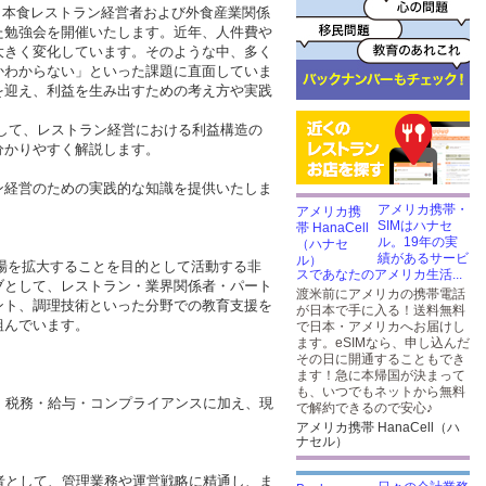
k（JFHANY）は、日本食レストラン経営者および外食産業関係
た勉強会を開催いたします。近年、人件費や
大きく変化しています。そのような中、多く
かわからない」といった課題に直面していま
を迎え、利益を生み出すための考え方や実践
として、レストラン経営における利益構造の
分かりやすく解説します。
ン経営のための実践的な知識を提供いたしま
アメリカ携帯・
SIMはハナセ
ル。19年の実
績があるサービ
市場を拡大することを目的として活動する非
スであなたのアメリカ生活...
ブとして、レストラン・業界関係者・パート
渡米前にアメリカの携帯電話
ント、調理技術といった分野での教育支援を
が日本で手に入る！送料無料
組んでいます。
で日本・アメリカへお届けし
ます。eSIMなら、申し込んだ
その日に開通することもでき
ます！急に本帰国が決まって
も、いつでもネットから無料
計・税務・給与・コンプライアンスに加え、現
で解約できるので安心♪
アメリカ携帯 HanaCell（ハ
ナセル）
営者として、管理業務や運営戦略に精通し、ま