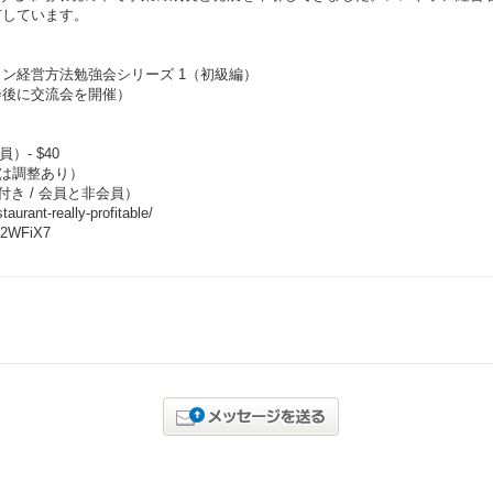
有しています。
ン経営方法勉強会シリーズ 1（初級編）
会後に交流会を開催）
）- $40
合は調整あり）
き / 会員と非会員）
taurant-really-profitable/
6L2WFiX7