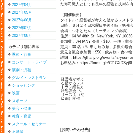
た寿司職人としても長年の経験と技術を
2027年04月
2027年05月
【開催概要】
2027年06月
タイトル：経営者が考える儲かるレストラ
日時：６月２４日水曜日午後４時（勉強
2027年07月
会場：つるとたん（ミーティング会場）
2027年08月
住所：64 W 48th St, New York, NY 10036
参加費：JFHANY 会員 - $10、一般（非会員
カテゴリ別に表示
定員：30 名（※ 申し込み順。多数の場
意見交流会参加費：$50（飲み物・食べ物付
季節・行事
詳細 ：
https://jfhany.org/events/is-your-res
コンサート・ライブ
お申込み：
https://forms.gle/Cf1GXDSyj
演劇・演芸
グルメ・レストラン
ショッピング
映画
スポーツ
美容・健康
教育・育児
スクール・セミナー
[お問い合わせ先]
不動産