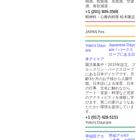
独感、焦燥感、罪悪感、空虚
感、食欲減退...
+1 (201) 809-3508
精神科・心療内科医 松木隆志
JAPAN Fes
Japanese Dayc
are！パークス
ロープにある日
本デイケア
園児募集中！2015年設立、ブ
ルックリン・パークスロープ
にある日本デイケアです。月
齢3か月のお子様から入園可
能。日本語による保育。日本
の行事、文化に触れながら、
アート・音楽・料理など充実
のアクティビティを体験し学
びます。第二の家のようなあ
たたかい環境を提供していま
す。
+1 (917) 428-5151
Yoko's Daycare
早稲アカNY