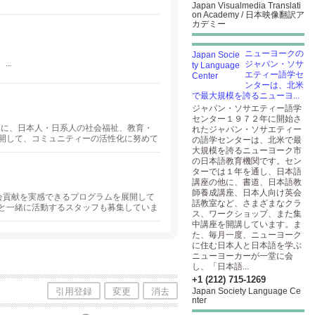
Japan Visualmedia Translati
on Academy / 日本映像翻訳ア
カデミー
ニューヨークの
..
ジャパン・ソサ
エティー語学セ
ンターは、北米
で最大規模を誇るニューヨ...
ジャパン・ソサエティー語学
センター１９７２年に開始さ
言葉に、日本人・日系人の社会福祉、教育・
れたジャパン・ソサエティー
開して、コミュニティーの活性化に努めて
の語学センターは、北米で最
大規模を誇るニューヨーク市
の日本語教育機関です。セン
ターでは１年を通し、日本語
講座の他に、書道、日本語教
師養成講座、日本人向け英会
で社会貢献を実感できるプログラムを展開して
話教室など、さまざまなクラ
と一緒に活動するスタッフも募集していま
ス、ワークショップ、また集
中講座を開講しています。ま
た、毎月一度、ニューヨーク
に住む日本人と日本語を学ぶ
ニューヨーカーが一堂に会
し、「日本語...
+1 (212) 715-1269
引用登録
変更
消去
Japan Society Language Ce
nter