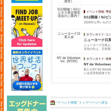
イベント情報
/
季
5/12開催！N
2026年も早いもの
タウンガイド
/
エ
ニューヨーク日
ニューヨーク日系人
文化の向上、日米親
います。
タウンガイド
/
各
NY de Volunteer,
私たちNY de V
いる非営利団体です
す。 また、当団体
“イベント情報” トップページへ戻る