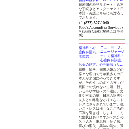
日米間の税務サポート！迅速
な手続きとアフターケア！日
本語・英語どちらにも対応し
ております。
+1 (877) 827-1040
Todd's Accounting Services /
Mayumi Ozaki (尾崎会計事務
所)
ニューヨーク、
ニュージャージ
ーにて精神科・
心療内科診療、
お薬の処方、心理療法（サ...
転勤、留学、国際結婚などの
様々な理由で毎年数多くの日
本人が米国にやってきます
が、そのうちの多くの方々が
異国での慣れない生活、新し
い仕事や学校への不適応、文
化や言葉の壁、日本の家族や
友人との離別など様々なスト
レスにさらされています。強
いストレスは様々なこころの
不調を引き起こします。こん
な症状はありますか？気分の
落ち込み、倦怠感、疲労感、
喜びの消失、興味の消失、孤