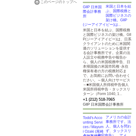
このページのトップへ
米国と日本を結
ぶ、国際税務と
国際ビジネスの
架け橋。GIIP
(ジーアイアイピー)は...
米国と日本を結ぶ、国際税務
と国際ビジネスの架け橋。GII
P(ジーアイアイピー)は、日系
クライアントのために米国関
連のソリューションを提供す
る会計事務所です。企業の法
人設立や税務申告や報告か
ら、個人の米国税務申告、日
本帰国後の米国市民権･永住
権保有者の方の税務対応ま
で、お気軽にお問い合わせく
ださい。～個人向けサービス
～■米国個人所得税申告個人
米国所得税申告・タックスリ
ターン（Form 1040, 1...
+1 (212) 518-7065
GIIP 日米国際会計事務所
アメリカの会計
事務所です。法
人、個人を問わ
ず、タックスリ
ターン（確定申告）、アメ...