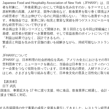
Japanese Food and Hospitality Association of New Yor
者を対象に、「外食産業はいかにして利益を生み出すのか」をテーマとし
原材料費の高騰、人材不足、競争の激化など、飲食業界を取り巻く環境は
の経営者が「売上は伸びているのに利益が残らない」「何から改善すべき
す。本勉強会では、業界に深い知見と豊富な実績を持つゲストスピーカー
的な経営手法について学びます。
本企画は全 3 回シリーズとして開催され、第 1 回目となる今回は初級編
基礎、経営者が把握すべき重要指標、そして収益改善のポイントについて
「利益は結果ではなく、設計できるもの。」
繁盛店と利益を生み出す店舗の違いを紐解きながら、持続可能なレストラ
す。
JFHANYについて
JFHANY は、日本料理の社会的地位を高め、アメリカ全土におけるその
営利団体です。ニューヨークを拠点に、当協会は日本食コミュニティのハ
ナー企業をつなぐ役割を担っています。日本食文化の歴史、人材マネジメ
はじめ、さまざまな取り組みを通じて、日本食文化の普及と活性化に取り
【講演者】
日下 武氏
国進出、事業拡大を 17 年に渡り支援、特に食品、飲食業界に精通し、会
支援まで幅広く対応。
変化する市場環境の中で事業の成長と発展を牽引してきました。レストラン経