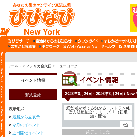
New York
ワールド
>
アメリカ合衆国
>
ニューヨーク
イベント情報
2026年6月24日～2026年6月24日 / New Yo
新規登録
表示形式
最新から全表示
今月のイベント
終了しました
近日開催イベント