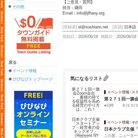
【ご意見・質問】
その他
担当：鎌田
Email：info@jfhany.org
[登録者]
el@sushiann.net
[言語]
日本語
登録日 :
2026/06/19
掲載日 :
2026/06/19
戻る
イベント情報
気になるリスト
びびなびトップページ
イベント情報
/
ス
第２７１回一旗会
●日時 ６/２０/２０
イベント情報
/
そ
日本クラブ主催「
この度、ニューヨー