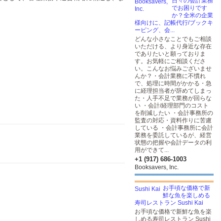
日々の会計業務
でお困りです
か？全米の企業
様向けに、記帳代行/ブックキ
ーピング、会...
どんな小さなことでもご相談
いただける、より身近な存在
でありたいと願っておりま
す。お気軽にご相談くださ
い。こんなお悩みございませ
んか？・会計業務に不慣れ
で、処理に時間がかかる・急
に経理担当者が辞めてしまっ
た・人手不足で業務が回らな
い ・会計/経理部門のコスト
を削減したい ・会計事務所の
監査の対応・資料作りに苦慮
している ・会計事務所に会計
業務を委託しているが、経営
状態の把握や会計データの利
用ができて...
+1 (917) 686-1003
Booksavers, Inc.
お手頃な価格で新
鮮な魚を楽しめる
寿司レストラン Sushi Kai
お手頃な価格で新鮮な魚を楽
しめる寿司レストラン Sushi