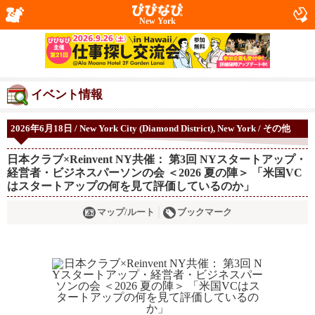
New York
イベント情報
2026年6月18日 / New York City (Diamond District), New York / その他
日本クラブ×Reinvent NY共催： 第3回 NYスタートアップ・
経営者・ビジネスパーソンの会 ＜2026 夏の陣＞ 「米国VC
はスタートアップの何を見て評価しているのか」
マップ/ルート
ブックマーク