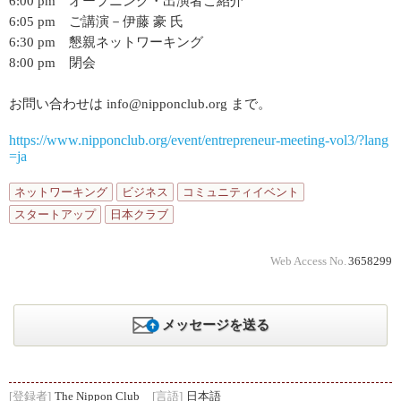
6:00 pm オープニング・出演者ご紹介
6:05 pm ご講演－伊藤 豪 氏
6:30 pm 懇親ネットワーキング
8:00 pm 閉会
お問い合わせは info@nipponclub.org まで。
https://www.nipponclub.org/event/entrepreneur-meeting-vol3/?lang
=ja
ネットワーキング
ビジネス
コミュニティイベント
スタートアップ
日本クラブ
Web Access No.
3658299
メッセージを送る
[登録者]
The Nippon Club
[言語]
日本語