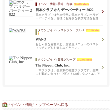
イベント情報
/
季節・行事
38.48% Match
日本クラブ ホリデーパーティー 2022
日本クラブでは年末恒例の日本クラブのホリデ
ーパーティを、皆様にお好きな参加方法をお選
びいただけるハイ...
タウンガイド
/
レストラン・グルメ
27.22% Matc
h
WANO
おしゃれな雰囲気と、居酒屋メニューのベスト
マッチングをお楽しみください。
タウンガイド
/
各種グループ
23.23% Match
The Nippon Club, Inc.
日本クラブは、会員制の社交クラブです。企業
にお勤めの方々や、NYメトロポリタン・エリア
に在住の日本人、アメリカ人の方々など、是非
ご入会ください。多目的にご利用頂ける大小の
お部屋。日本クラブカルチャー講座。日本クラ
ブでは会員の方はもちろん、一般の方も受講し
ていただけるカルチャー講座をご用意しており
ます。
“イベント情報”トップページへ戻る