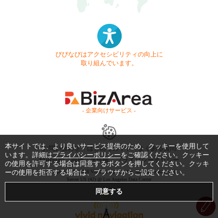
びびなびはアクセシビリティの向上に
取り組んでいます。
- 企業向けサービス -
本サイトでは、より良いサービス提供のため、クッキーを使用して
お問い合わせ
はじめてガイド
よくある質問
います。詳細は
プライバシーポリシー
をご確認ください。クッキー
利用規約
商標・著作権
プライバシーポリシー
の使用を許可する場合は同意するボタンを押してください。クッキ
ーの使用を拒否する場合は、ブラウザからご設定ください。
Copyright © 1999-2026 Vivid Navigation, Inc. All Rights Reserved.
Server US (42) @ Los Angeles Data Center