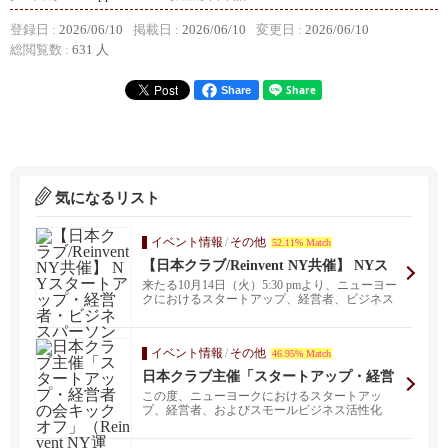
登録日 :
2026/06/10
掲載日 :
2026/06/10
変更日 :
2026/06/10
総閲覧数 :
631 人
Share
気になるリスト
イベント情報
/
その他
52.11% Match
【日本クラブ/Reinvent NY共催】 NYス
タートアップ・経営者・ビジネスパーソ
来たる10月14日（火）5:30 pmより、ニューヨー
ンの会 ＜2025秋の陣＞
クにおけるスタートアップ、経営者、ビジネス
パー...
イベント情報
/
その他
46.95% Match
日本クラブ主催「スタートアップ・経営
者の会キックオフ」（Reinvent NY運
この度、ニューヨークにおけるスタートアッ
営）
プ、経営者、およびスモールビジネス活性化
と、日本人コミュニテ...