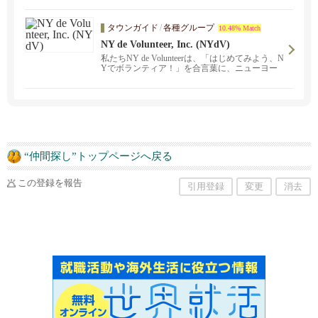
す！バスでの校舎間送迎サービスも行っており
ます。現在ニューヨーク/ニュージャージにお住
タウンガイド
/
各種グループ
10.48% Match
まいで、お子様の将来の進路についてお悩みの
方や、これから米国に来られるにあたって、お
NY de Volunteer, Inc. (NYdV)
子様の海外教育についてご不安がある方に対し
私たちNY de Volunteerは、「はじめてみよう、N
ては何時でも無料でご相談させて頂きますの
Yでボランティア！」を合言葉に、ニューヨー
で、お気軽にご連絡下さい。
クで社会貢献を実感できるプログラムを展開し
ている非営利団体です。 私たちのプログラムに
ボランティアとして参加してくださる方をはじ
め、私たちと一緒に活動するスタッフも募集し
ています。 また、当団体へのご寄付や、ご協力
いただける学校や企業様からのご連絡もお待ち
しております。
“仲間探し”トップページへ戻る
この登録を報告
引用登録
変更
消去