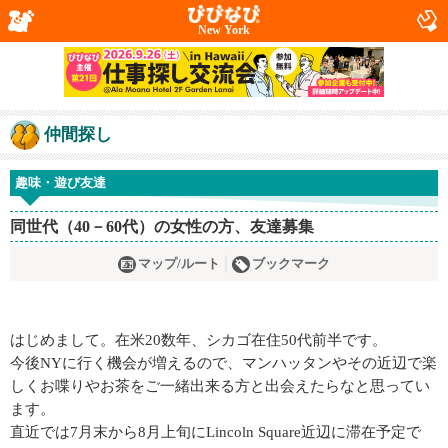
New York
仲間探し
趣味・遊び友達
同世代（40－60代）の女性の方、友達募集
マップ/ルート
ブックマーク
はじめまして。在米20数年、シカゴ在住50代前半です。
今後NYに行く機会が増えるので、マンハッタンやその近辺で楽
しくお喋りやお茶をご一緒出来る方と出会えたらなと思ってい
ます。
直近では7月末から8月上旬にLincoln Square近辺に滞在予定で