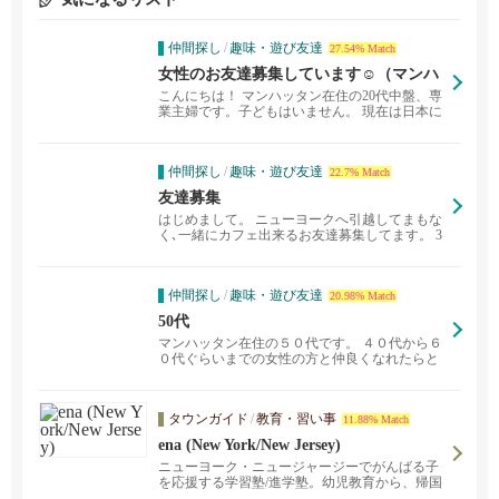
仲間探し
/
趣味・遊び友達
27.54% Match
女性のお友達募集しています☺️（マンハ
ッタン）
こんにちは！ マンハッタン在住の20代中盤、専
業主婦です。子どもはいません。 現在は日本に
一時帰国...
仲間探し
/
趣味・遊び友達
22.7% Match
友達募集
はじめまして。 ニューヨークへ引越してまもな
く､一緒にカフェ出来るお友達募集してます。 3
0代前半女...
仲間探し
/
趣味・遊び友達
20.98% Match
50代
マンハッタン在住の５０代です。 ４０代から６
０代ぐらいまでの女性の方と仲良くなれたらと
思っています。...
タウンガイド
/
教育・習い事
11.88% Match
ena (New York/New Jersey)
ニューヨーク・ニュージャージーでがんばる子
を応援する学習塾/進学塾。幼児教育から、帰国
後の中・高・大受験を強力にバックアップしま