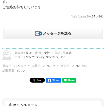
す。
ご連絡お待ちしています！
Web Access No.
3714301
メッセージを送る
[登録者]
りは
[性別]
女性
[言語]
日本語
[エリア]
New York City, New York, USA
登録日 :
2026/07/07
掲載日 :
2026/07/07
変更日 :
2026/07/07
総閲覧数 :
601 人
Share
気になるリスト