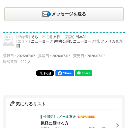
メッセージを送る
[登録者]
そら
[性別]
男性
[言語]
日本語
[エリア]
ニューヨーク (中央公園), ニューヨーク州, アメリカ合衆
国
登録日 :
2026/07/02
掲載日 :
2026/07/02
変更日 :
2026/07/02
総閲覧数 :
602 人
Share
気になるリスト
仲間探し
/
メール友達
13.61% Match
気軽に話せる方