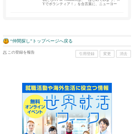
Yでボランティア！」を合言葉に、ニューヨー
クで社会貢献を実感できるプログラムを展開し
ている非営利団体です。 私たちのプログラムに
ボランティアとして参加してくださる方をはじ
め、私たちと一緒に活動するスタッフも募集し
ています。 また、当団体へのご寄付や、ご協力
いただける学校や企業様からのご連絡もお待ち
しております。
“仲間探し”トップページへ戻る
この登録を報告
引用登録
変更
消去