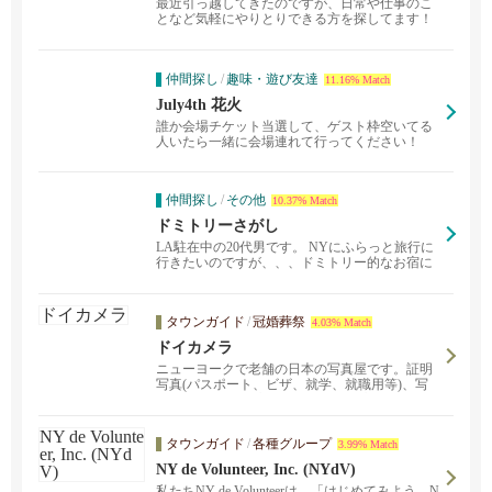
最近引っ越してきたのですが、日常や仕事のこ
となど気軽にやりとりできる方を探してます！
30代前半の男...
仲間探し
/
趣味・遊び友達
11.16% Match
July4th 花火
誰か会場チケット当選して、ゲスト枠空いてる
人いたら一緒に会場連れて行ってください！
仲間探し
/
その他
10.37% Match
ドミトリーさがし
LA駐在中の20代男です。 NYにふらっと旅行に
行きたいのですが、、、ドミトリー的なお宿に
探しあぐね...
タウンガイド
/
冠婚葬祭
4.03% Match
ドイカメラ
ニューヨークで老舗の日本の写真屋です。証明
写真(パスポート、ビザ、就学、就職用等)、写
真・ビデオテープ・カセットテープのデジタル
化、抽選で当たる米国永住権の申請代行をお任
せください。グラセンや在ニューヨーク日本総
タウンガイド
/
各種グループ
3.99% Match
領事館から2ブロックの便利なローケーション♪
NY de Volunteer, Inc. (NYdV)
私たちNY de Volunteerは、「はじめてみよう、N