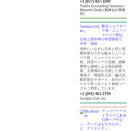
+1 (877) 827-1040
Todd's Accounting Services /
Mayumi Ozaki (尾崎会計事務
所)
駿台ニューヨー
ク校・ニュージ
ャージー校は、
日本と同水準の学習環境で、
中学・高校・...
海外にいながら日本と同じ受
験対策ができる駿台ニューヨ
ーク校・ニュージャージー
校。自習スペース完備、経験
豊富な講師による高品質授
業、主要模試を活用した実力
養成で、帰国生入試・編入試
験対策をサポート。自分のペ
ースで学べるＩＣＴ単独コー
スもご用意しています。
+1 (201) 461-2759
Sundai USA, Inc.
アッパーイース
トサイドにある
日系ヘアサロ
ン。カットはもちろんのこ
と、クリエイティ...