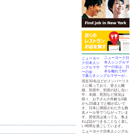
ニューヨーク日
本人シングルマ
ザーの会は、日
本を離れてNY
で暮らすシングルマザーが...
現在30名ほどがメンバーリス
トに載っており、皆さん離
婚、別居中、別居の話し合い
中、未婚、死別など状況は
様々、お子さんの年齢も0歳
から20歳までと幅が広いで
す。日本に帰国された方も数
名メール等でつながっていま
す。皆状況は違っても、集ま
れば話がつきることなく楽し
い時間を過ごしています。
ニューヨーク日本人シングル