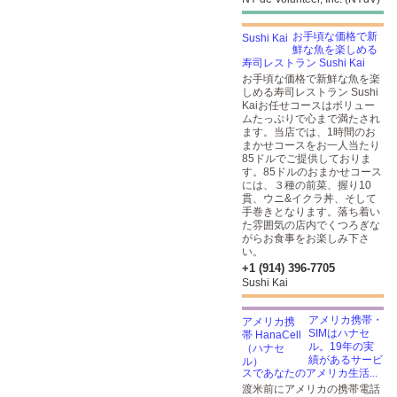
お手頃な価格で新
鮮な魚を楽しめる
寿司レストラン Sushi Kai
お手頃な価格で新鮮な魚を楽
しめる寿司レストラン Sushi
Kaiお任せコースはボリュー
ムたっぷりで心まで満たされ
ます。当店では、1時間のお
まかせコースをお一人当たり
85ドルでご提供しておりま
す。85ドルのおまかせコース
には、３種の前菜、握り10
貫、ウニ&イクラ丼、そして
手巻きとなります。落ち着い
た雰囲気の店内でくつろぎな
がらお食事をお楽しみ下さ
い。
+1 (914) 396-7705
Sushi Kai
アメリカ携帯・
SIMはハナセ
ル。19年の実
績があるサービ
スであなたのアメリカ生活...
渡米前にアメリカの携帯電話