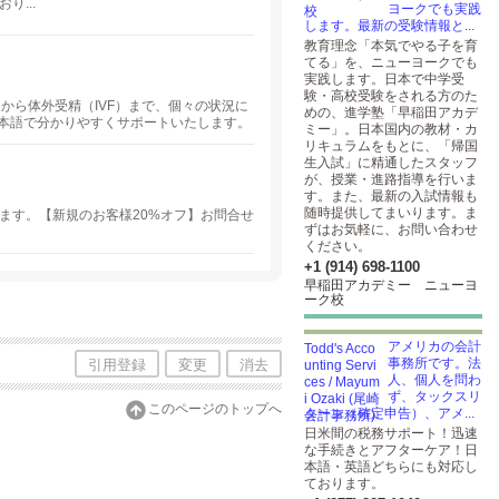
...
ヨークでも実践
します。最新の受験情報と...
教育理念「本気でやる子を育
てる」を、ニューヨークでも
実践します。日本で中学受
験・高校受験をされる方のた
nt）から体外受精（IVF）まで、個々の状況に
めの、進学塾「早稲田アカデ
本語で分かりやすくサポートいたします。
ミー」。日本国内の教材・カ
リキュラムをもとに、「帰国
生入試」に精通したスタッフ
が、授業・進路指導を行いま
す。また、最新の入試情報も
随時提供してまいります。ま
ます。【新規のお客様20%オフ】お問合せ
ずはお気軽に、お問い合わせ
ください。
+1 (914) 698-1100
早稲田アカデミー ニューヨ
ーク校
アメリカの会計
事務所です。法
引用登録
変更
消去
人、個人を問わ
ず、タックスリ
このページのトップへ
ターン（確定申告）、アメ...
日米間の税務サポート！迅速
な手続きとアフターケア！日
本語・英語どちらにも対応し
ております。