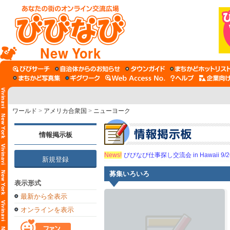
New York
ワールド
>
アメリカ合衆国
>
ニューヨーク
情報掲示板
News!
びびなび仕事探し交流会 in Hawaii 9/26（
新規登録
募集いろいろ
表示形式
最新から全表示
オンラインを表示