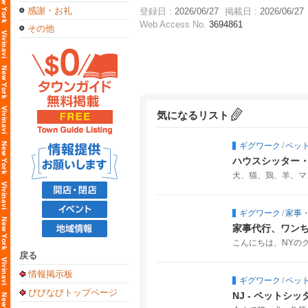
感謝・お礼
登録日 :
2026/06/27
掲載日 :
2026/06/27
Web Access No.
3694861
その他
気になるリスト
ギグワーク
/
ペッ
ハウスシッター
犬、猫、鶏、羊、マ
ギグワーク
/
家事
家事代行、ワンち
こんにちは、NYのク
戻る
情報掲示板
ギグワーク
/
ペッ
びびなびトップページ
NJ - ペットシ