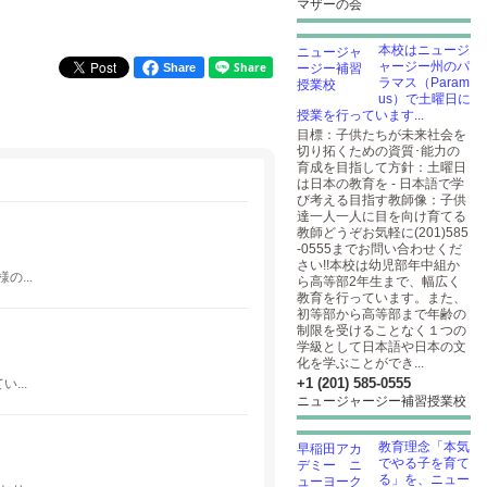
マザーの会
本校はニュージ
ャージー州のパ
Share
ラマス（Param
us）で土曜日に
授業を行っています...
目標：子供たちが未来社会を
切り拓くための資質･能力の
育成を目指して方針：土曜日
は日本の教育を - 日本語で学
び考える目指す教師像：子供
達一人一人に目を向け育てる
教師どうぞお気軽に(201)585
-0555までお問い合わせくだ
さい!!本校は幼児部年中組か
...
ら高等部2年生まで、幅広く
教育を行っています。また、
初等部から高等部まで年齢の
制限を受けることなく１つの
学級として日本語や日本の文
化を学ぶことができ...
+1 (201) 585-0555
...
ニュージャージー補習授業校
教育理念「本気
でやる子を育て
る」を、ニュー