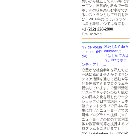
想いから独立して2009年にオ
ープン。日常的な料金で一流
ホテルの味を楽しむ事ができ
るレストランとして評判を呼
び、2010年にはミシュラン1
つ星を獲得。今では香港を...
+1 (212) 228-2800
Tim Ho Wan
私たちNY de V
olunteerは、
「はじめてみよ
う、NYでボラ
ンティア！」...
心豊かな社会参加を私たちと
一緒に始めませんか？ボラン
ティア活動を通じて感動や学
びを体感できるプログラムを
提供しています。◇清掃活動
◇スープキッチン◇折り紙な
どの日本文化を通じたワーク
ショップ◇日本語講座・日本
語チャットクラブ◇日本の学
生に向けたニューヨークでの
研修プログラムの提供（※在
ニューヨークの他の非営利団
体や教育機関等と提携するプ
ログラムもございます）
NY de Volunteer, Inc. (NYdV)