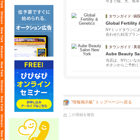
今まで猫、犬、魚等
タウンガイド
/
病
Global Fertility
NYミッドタウンにある
合わせた妊活プラン
タウンガイド
/
美
Aube Beauty Sa
当店は、NYにいな
ボタンからご予約く
“情報掲示板” トップページへ戻る
この登録を報告