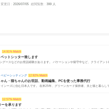
変更日 :
2026/07/05
総閲覧数 :
399 人
ト
14.91% Match
・ペットシッター致します
ングースなどのお世話経験があります。 バケーションや留守中など、クライアント様の
・ベビーシッティング
12.92% Match
ゃん・猫ちゃんのお世話、動画編集、PCを使った事務代行
インーズに住む日本人です。 在米25年、グリーンカード保持者、夫と猫と暮らしてい
ト
12.57% Match
ッターを承ります