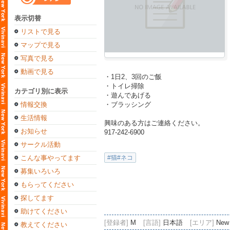
表示切替
リストで見る
マップで見る
写真で見る
動画で見る
・1日2、3回のご飯
・トイレ掃除
カテゴリ別に表示
・遊んであげる
情報交換
・ブラッシング
生活情報
興味のある方はご連絡ください。
お知らせ
917-242-6900
サークル活動
こんな事やってます
#猫#ネコ
募集いろいろ
もらってください
探してます
助けてください
[登録者]
M
[言語]
日本語
[エリア]
New 
教えてください