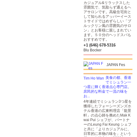
カジュアル&リラックスした
雰囲気で、気取らず通えるヘ
アサロンです。高級住宅街と
して知られるアッパーイース
トサイドではめずらしい「ブ
ルックリン風の雰囲気のサロ
ン」とお客様に親しまれてい
ます。５０分のヘッドスパも
おすすめです。
+1 (646) 678-5316
Blu Bocker
JAPAN Fes
美食の都、香港
でミシュラン一
つ星に輝く香港点心専門店。
庶民的な料金で一流の味を
お...
4年連続でミシュラン3つ星を
獲得したフォーシーズンズホ
テル香港の広東料理店「龍景
軒」の点心師を務めたMak K
wai Pui シェフが、パートナ
ーのLeung Fai Keung シェフ
と共に「よりカジュアルに、
日常的に本物の味を」という