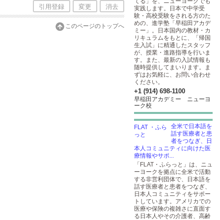
てる」を、ニューヨークでも
引用登録
変更
消去
実践します。日本で中学受
験・高校受験をされる方のた
めの、進学塾「早稲田アカデ
このページのトップへ
ミー」。日本国内の教材・カ
リキュラムをもとに、「帰国
生入試」に精通したスタッフ
が、授業・進路指導を行いま
す。また、最新の入試情報も
随時提供してまいります。ま
ずはお気軽に、お問い合わせ
ください。
+1 (914) 698-1100
早稲田アカデミー ニューヨ
ーク校
全米で日本語を
話す医療者と患
者をつなぎ、日
本人コミュニティに向けた医
療情報やサポ...
「FLAT・ふらっと」は、ニュ
ーヨークを拠点に全米で活動
する非営利団体で、日本語を
話す医療者と患者をつなぎ、
日本人コミュニティをサポー
トしています。アメリカでの
医療や保険の複雑さに直面す
る日本人やその介護者、高齢