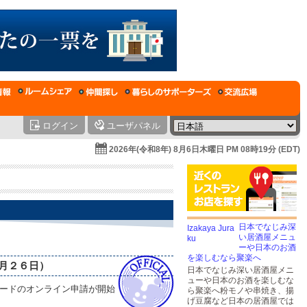
ログイン
ユーザパネル
2026年(令和8年) 8月6日木曜日 PM 08時19分 (EDT)
日本でなじみ深
い居酒屋メニュ
ーや日本のお酒
を楽しむなら聚楽へ
月２６日）
日本でなじみ深い居酒屋メニ
ューや日本のお酒を楽しむな
カードのオンライン申請が開始
ら聚楽へ粉モノや串焼き、揚
。
げ豆腐など日本の居酒屋では