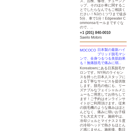
ス、点検、修理、チューンア
ップ、そのほか車に関するこ
とでしたらなんでもご相談く
ださい！NJのミツワまで徒歩
5分、車で1分！Edgewater C
ommonsaモールまですぐな
ので、...
+1 (201) 840-0010
Saeilo Motors
日本製の最新ハイ
ブリッド脱毛マシ
ンで、全身つるつる美肌効果
も！無痛脱毛で痛みに弱...
Koreatownにある日系脱毛サ
ロンです。NY州のライセン
スを持った日本人スタッフに
よる丁寧なサービスを提供致
します。脱毛の他にも、リー
ズナブルなフェイシャルメニ
ューもご用意してお待ちして
ます！ご予約はオンラインサ
イトがご利用頂けます。従来
の脱毛機のような痛みはほと
んどなく、痛みに弱いお子様
でも大丈夫です。施術中は、
冷却ジェルとマイナス２５度
の冷却ヘッドで熱さもほとん
ど感じません。施術後、数日