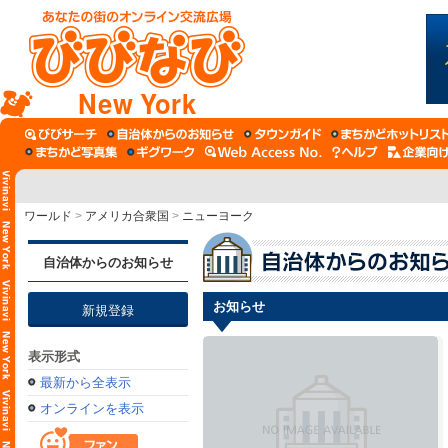
New York
ワールド
>
アメリカ合衆国
>
ニューヨーク
自治体からのお知らせ
お知らせ
新規登録
表示形式
最新から全表示
オンラインを表示