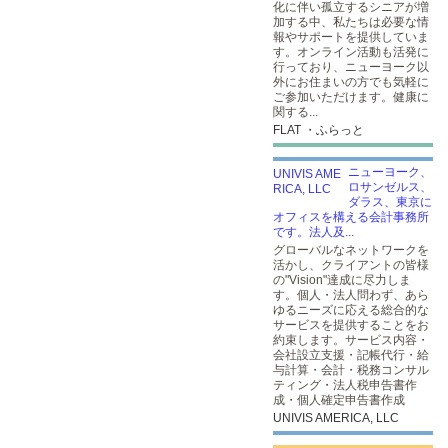
化に伴い孤立するシニアが増
加する中、私たちは必要な情
報やサポートを提供していま
す。オンライン活動も活発に
行っており、ニューヨーク以
外にお住まいの方でも気軽に
ご参加いただけます。健康に
関する...
FLAT ・ふらっと
ニューヨーク、
ロサンゼルス、
ダラス、東京に
オフィスを構える会計事務所
です。法人及...
グローバルなネットワークを
活かし、クライアントの皆様
の"Vision"達成に尽力しま
す。個人・法人問わず、あら
ゆるニーズに応える総合的な
サービスを提供することをお
約束します。サービス内容・
会社設立支援・記帳代行・給
与計算・会計・税務コンサル
ティング・法人税申告書作
成・個人確定申告書作成
UNIVIS AMERICA, LLC