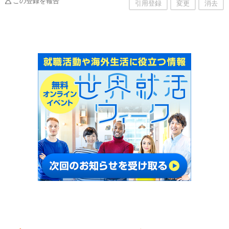
この登録を報告
引用登録
変更
消去