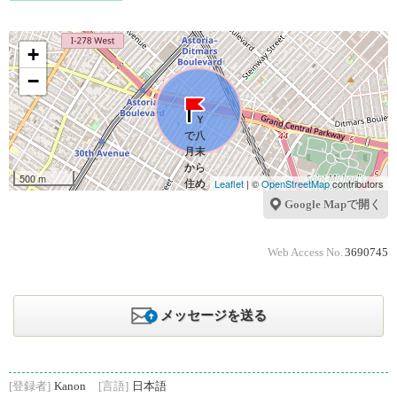
+
−
500 m
Leaflet
| ©
OpenStreetMap
contributors
Google Mapで開く
Web Access No.
3690745
メッセージを送る
[登録者]
Kanon
[言語]
日本語