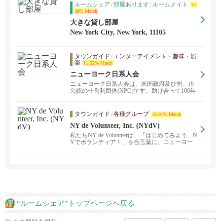
ルームシェア
/
部屋あります
/
ルームメイト
14.
68% Match
大きな貸し部屋
New York City, New York, 11105
タウンガイド
/
エンターテイメント・趣味・娯
楽
11.52% Match
ニューヨーク日系人会
ニューヨーク日系人会は、米国政府及び州、市
公認の非営利団体(NPO)です。助け合って100年
を合言葉に、日本人・日系人の社会福祉、教
育・文化の向上、日米親善に努めるとともに、
コミュニティーのすべての年齢層のニーズにあ
タウンガイド
/
各種グループ
10.91% Match
った企画を展開して、コミュニティーの活性化
NY de Volunteer, Inc. (NYdV)
に努めています。
私たちNY de Volunteerは、「はじめてみよう、N
Yでボランティア！」を合言葉に、ニューヨー
クで社会貢献を実感できるプログラムを展開し
ている非営利団体です。 私たちのプログラムに
ボランティアとして参加してくださる方をはじ
め、私たちと一緒に活動するスタッフも募集し
ています。 また、当団体へのご寄付や、ご協力
いただける学校や企業様からのご連絡もお待ち
しております。
“ルームシェア”トップページへ戻る