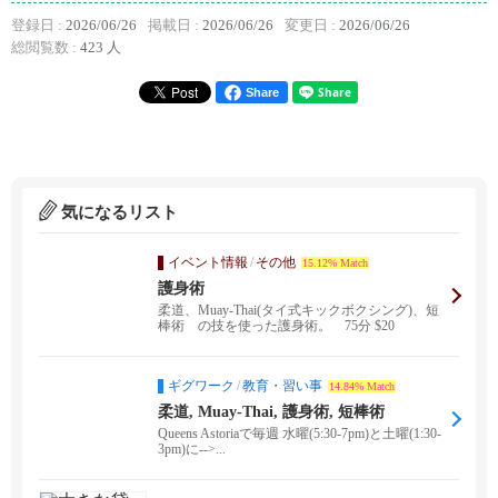
登録日 :
2026/06/26
掲載日 :
2026/06/26
変更日 :
2026/06/26
総閲覧数 :
423 人
Share
気になるリスト
イベント情報
/
その他
15.12% Match
護身術
柔道、Muay-Thai(タイ式キックボクシング)、短
棒術 の技を使った護身術。 75分 $20
ギグワーク
/
教育・習い事
14.84% Match
柔道, Muay-Thai, 護身術, 短棒術
Queens Astoriaで毎週 水曜(5:30-7pm)と土曜(1:30-
3pm)に-->...