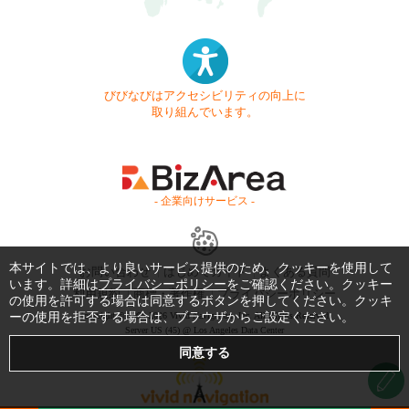
びびなびはアクセシビリティの向上に
取り組んでいます。
- 企業向けサービス -
本サイトでは、より良いサービス提供のため、クッキーを使用して
お問い合わせ
はじめてガイド
よくある質問
います。詳細は
プライバシーポリシー
をご確認ください。クッキー
利用規約
商標・著作権
プライバシーポリシー
の使用を許可する場合は同意するボタンを押してください。クッキ
ーの使用を拒否する場合は、ブラウザからご設定ください。
Copyright © 1999-2026 Vivid Navigation, Inc. All Rights Reserved.
Server US (45) @ Los Angeles Data Center