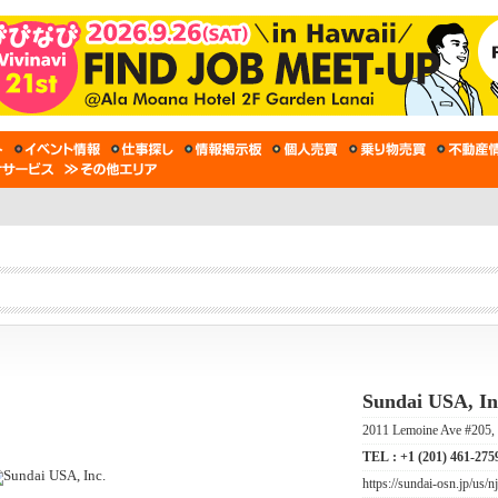
Sundai USA, In
2011 Lemoine Ave #205, 
TEL :
+1 (201) 461-275
https://sundai-osn.jp/us/nj