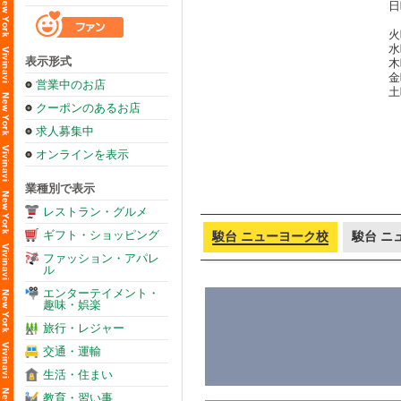
日
火
水
表示形式
木
金
営業中のお店
土
クーポンのあるお店
求人募集中
オンラインを表示
業種別で表示
レストラン・グルメ
ギフト・ショッピング
駿台 ニューヨーク校
駿台 ニ
ファッション・アパレ
ル
エンターテイメント・
趣味・娯楽
旅行・レジャー
交通・運輸
生活・住まい
教育・習い事