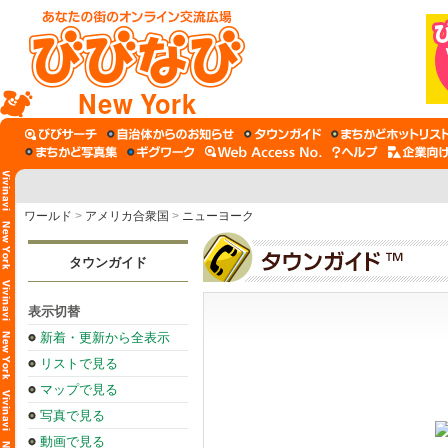
New York
ワールド
>
アメリカ合衆国
>
ニューヨーク
タウンガイド
表示切替
新着・更新から全表示
リストで見る
マップで見る
写真で見る
動画で見る