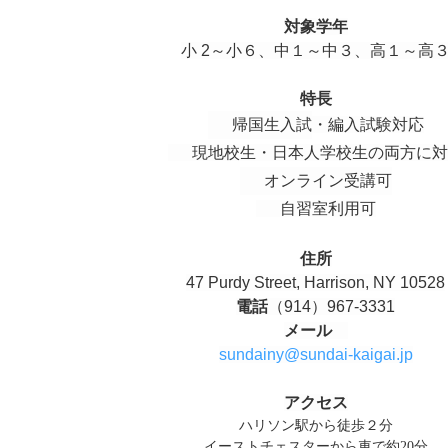
対象学年
小 2～小６、中１～中３、高１～高
特長
帰国生入試
・
編入試験対応
現地校生
・日本人学校生の両方に対
オンライン受講可
自習室利用可
住所
47 Purdy Street, Harrison, NY 10528
電話
（914）967-3331
メール
sundainy@sundai-kaigai.jp
アクセス
ハリソン駅から徒歩２分
イーストチェスターから車で約20分