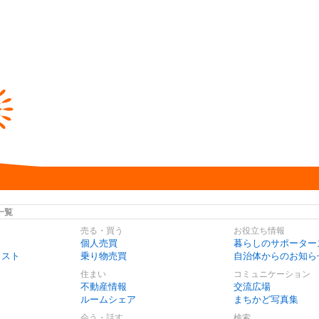
一覧
売る・買う
お役立ち情報
個人売買
暮らしのサポーター
リスト
乗り物売買
自治体からのお知ら
住まい
コミュニケーション
不動産情報
交流広場
ルームシェア
まちかど写真集
会う・話す
検索