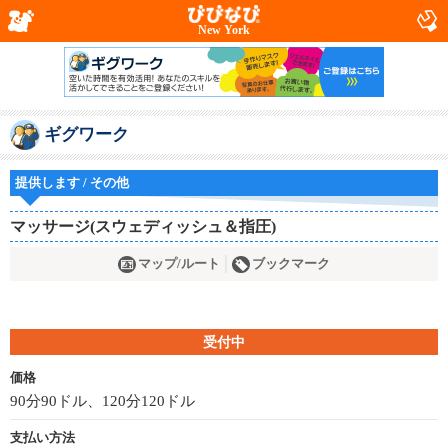
New York
ギグワーク
提供します / その他
マッサージ(スウェディッシュ＆指圧)
マップ/ルート
ブックマーク
受付中
価格
90分90ドル、120分120ドル
支払い方法