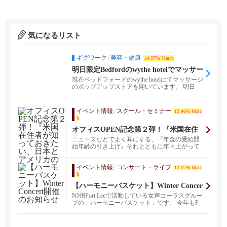
気になるリスト
ギグワーク
/
美容・健康
14.07% Match
明日限定Bedfordのwythe hotelでマッサー
ジします
現在ベッドフォードのwythe hotelにてマッサージ
のポップアップストアを開いています。 明日
限...
イベント情報
/
スクール・セミナー
12.46% Matc
h
オフィスOPEN記念第２弾！『米国在住
者が知っておきたい、日本とアメリカの
ニュースなどでよく耳にする、『年金の受給開
年金のお話』セミナー
始年齢の引き上げ』それとともに年々上がって
いく日本人の平均...
イベント情報
/
コンサート・ライブ
12.07% Matc
h
【ハーモニーバスケット】Winter Concer
t開催のお知らせ
NJ州Fort Leeで活動している女声コーラスグルー
プの「ハーモニーバスケット」です。 今年もF
o...