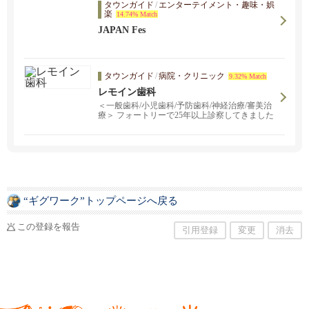
タウンガイド
/
エンターテイメント・趣味・娯
楽
14.74% Match
JAPAN Fes
タウンガイド
/
病院・クリニック
9.32% Match
レモイン歯科
＜一般歯科/小児歯科/予防歯科/神経治療/審美治
療＞ フォートリーで25年以上診察してきました
🦷ドクターのみならず、スタッフも日本語対応
可能なので、英語で症状を伝えることが難しい
方もお気軽にご相談ください。
“ギグワーク”トップページへ戻る
この登録を報告
引用登録
変更
消去