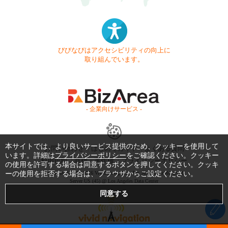
びびなびはアクセシビリティの向上に
取り組んでいます。
- 企業向けサービス -
本サイトでは、より良いサービス提供のため、クッキーを使用して
お問い合わせ
はじめてガイド
よくある質問
います。詳細は
プライバシーポリシー
をご確認ください。クッキー
利用規約
商標・著作権
プライバシーポリシー
の使用を許可する場合は同意するボタンを押してください。クッキ
ーの使用を拒否する場合は、ブラウザからご設定ください。
Copyright © 1999-2026 Vivid Navigation, Inc. All Rights Reserved.
Server US (45) @ Los Angeles Data Center