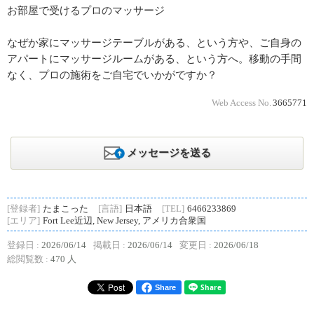
お部屋で受けるプロのマッサージ
なぜか家にマッサージテーブルがある、という方や、ご自身の
アパートにマッサージルームがある、という方へ。移動の手間
なく、プロの施術をご自宅でいかがですか？
Web Access No.
3665771
メッセージを送る
[登録者]
たまこった
[言語]
日本語
[TEL]
6466233869
[エリア]
Fort Lee近辺, New Jersey, アメリカ合衆国
登録日 :
2026/06/14
掲載日 :
2026/06/14
変更日 :
2026/06/18
総閲覧数 :
470 人
Share