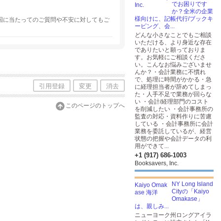
でお困りです
か？全米の企業
様向けに、記帳代行/ブックキ
国に当たってのご質問や不安に対してもご
ーピング、会...
どんな小さなことでもご相談
いただける、より身近な存在
でありたいと願っておりま
す。お気軽にご相談くださ
い。こんなお悩みございませ
んか？・会計業務に不慣れ
で、処理に時間がかかる・急
引用登録
変更
消去
に経理担当者が辞めてしまっ
た・人手不足で業務が回らな
い ・会計/経理部門のコスト
このページのトップへ
を削減したい ・会計事務所の
監査の対応・資料作りに苦慮
している ・会計事務所に会計
業務を委託しているが、経営
状態の把握や会計データの利
用ができて...
+1 (917) 686-1003
Booksavers, Inc.
NY Long Island
Cityの「Kaiyo
Omakase」
は、親しみ...
ニューヨーク州ロングアイラ