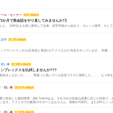
クール・セミナー
43% Match
3か月で英会話をやり直してみませんか?】
した。 10年以上も前に渡米して以来、語学学校から始まり、カレッジ進学、そして現地
・語学
35.3% Match
ィブでバイリンガル(日本語と英語) のアメリカ人の 先生をやっています。 年構...
・習い事
32.38% Match
ンプレックスを払拭しませんか???
長続きしなかった、、、 間違った高いゴール設定でスグに挫折した、、、 もう何を勉強
育・習い事
16.67% Match
に特化した個別指導 - J&E Tutoring は、それぞれの生徒の必要に応じた内容
います。アメリカでの教育のサポートはもちろん、英検やTOEFL、またSATとい
育・習い事
11.97% Match