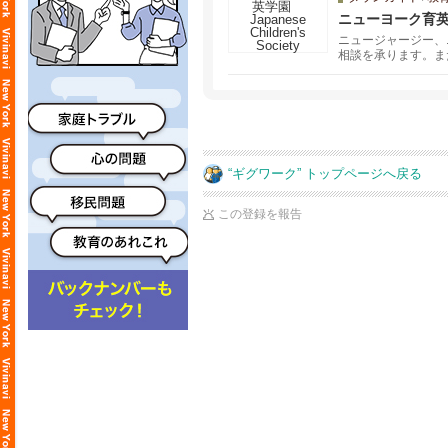
ニューヨーク育英学園 J
ニュージャージー、
相談を承ります。ま
“ギグワーク” トップページへ戻る
この登録を報告