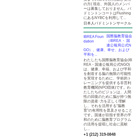
の方( 現在、外国人のメンバ
ーは募集しておりません。バ
ドミントンコートはFlushing
にあるNYBCを利用して...
日本人バドミントンサークル
国際脳教育協会
（IBREA ・ 国
連公報局公式N
GO）、健康、幸せ、および
平和を...
わたしたち国際脳教育協会(IB
REA・国連公報局公式NGO)
は、健康、幸福、および平和
を創造する脳の無限の可能性
を実現するために、学術的ト
レーニングを提供する非営利
教育機関(NPO団体)です。わ
たしたちのビジョンは、人間
性の回復のために脳が持つ無
限の資産･力を正しく理解
し、それを活用する“脳教
育”の有用性を普及させること
です。国連が目指す世界の平
和のために脳教育プログラム
の活用を提唱し社会に貢献
し...
+1 (212) 319-0848