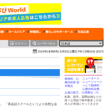
ログイン
ユーザパネル
2026年(令和8年) 8月8日土曜日 PM 12時20分 (EDT)
ニューヨーク、
ニュージャージ
ーにて精神科・
心療内科診療、
お薬の処方、心理療法（サ...
転勤、留学、国際結婚などの
様々な理由で毎年数多くの日
」 「英会話スクールというより自然な会
本人が米国にやってきます