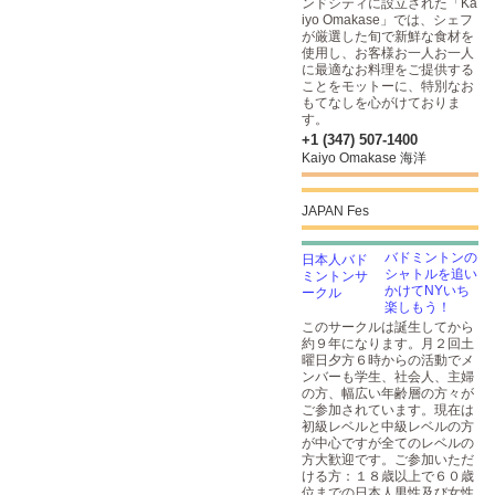
ンドシティに設立された「Ka
iyo Omakase」では、シェフ
が厳選した旬で新鮮な食材を
使用し、お客様お一人お一人
に最適なお料理をご提供する
ことをモットーに、特別なお
もてなしを心がけておりま
す。
+1 (347) 507-1400
Kaiyo Omakase 海洋
JAPAN Fes
バドミントンの
シャトルを追い
かけてNYいち
楽しもう！
このサークルは誕生してから
約９年になります。月２回土
曜日夕方６時からの活動でメ
ンバーも学生、社会人、主婦
の方、幅広い年齢層の方々が
ご参加されています。現在は
初級レベルと中級レベルの方
が中心ですが全てのレベルの
方大歓迎です。ご参加いただ
ける方：１８歳以上で６０歳
位までの日本人男性及び女性