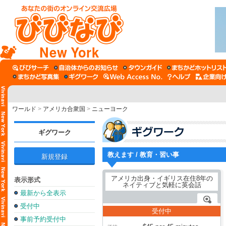
New York
ワールド
>
アメリカ合衆国
>
ニューヨーク
ギグワーク
教えます / 教育・習い事
新規登録
表示形式
最新から全表示
受付中
受付中
事前予約受付中