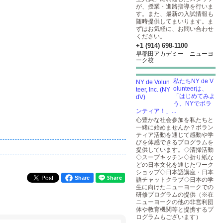
が、授業・進路指導を行いま
す。また、最新の入試情報も
随時提供してまいります。ま
ずはお気軽に、お問い合わせ
ください。
+1 (914) 698-1100
早稲田アカデミー ニューヨ
ーク校
私たちNY de V
olunteerは、
「はじめてみよ
う、NYでボラ
ンティア！」...
心豊かな社会参加を私たちと
一緒に始めませんか？ボラン
ティア活動を通じて感動や学
びを体感できるプログラムを
提供しています。◇清掃活動
◇スープキッチン◇折り紙な
どの日本文化を通じたワーク
ショップ◇日本語講座・日本
Share
語チャットクラブ◇日本の学
生に向けたニューヨークでの
研修プログラムの提供（※在
ニューヨークの他の非営利団
体や教育機関等と提携するプ
ログラムもございます）