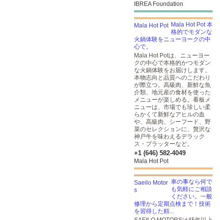
IBREA Foundation
Mala Hot Pot 本
格的でモダンな
火鍋体験をニューヨークの中
心で。
Mala Hot Potは、ニューヨー
クの中心で本格的かつモダン
な火鍋体験をお届けします。
本物志向と品質へのこだわり
が際立つ。高級肉、新鮮な魚
介類、地元産の食材を使った
メニューが楽しめる。看板メ
ニューは、市場でも珍しい柔
らかくて新鮮なアヒルの血
や、高級肉、シーフード、野
菜のセレクションに、贅沢な
神戸牛を味わえるデラック
ス・プラッターなど。
+1 (646) 582-4049
Mala Hot Pot
車の事なら何で
も気軽にご相談
ください。一般
修理から定期点検まで！技術
を習得した頼...