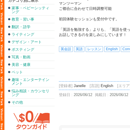
カテゴリ別に表示
マンツーマン
家事・ベビーシッティ
ご都合に合わせて日時調整可能
ング
初回体験セッションも受付中です。
教育・習い事
翻訳・語学
「英語を勉強する」よりも、「英語を使
ライティング
お話しできるのを楽しみにしています！
デザイン・アート
英会話
英語
レッスン
English
Conv
ポスティング
写真・動画
美容・健康
ペット
趣味・エンターテイン
メント
[登録者]
Janelle
[言語]
English
[エリア
悩み相談・カウンセリ
ング
登録日 :
2026/06/12
掲載日 :
2026/06/12
その他