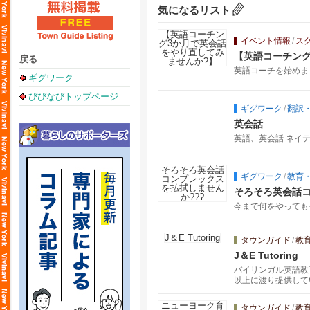
気になるリスト
イベント情報
/
ス
【英語コーチング
戻る
英語コーチを始めま
ギグワーク
びびなびトップページ
ギグワーク
/
翻訳
英会話
英語、英会話 ネイテ
ギグワーク
/
教育
そろそろ英会話コ
今まで何をやっても
タウンガイド
/
教
J＆E Tutoring
バイリンガル英語教育
以上に渡り提供して
タウンガイド
/
教