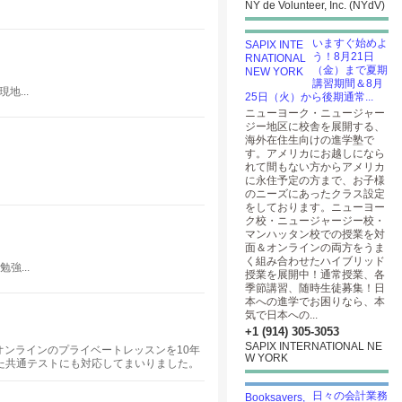
NY de Volunteer, Inc. (NYdV)
いますぐ始めよ
う！8月21日
（金）まで夏期
講習期間＆8月
...
25日（火）から後期通常...
ニューヨーク・ニュージャー
ジー地区に校舎を展開する、
海外在住生向けの進学塾で
す。アメリカにお越しになら
れて間もない方からアメリカ
に永住予定の方まで、お子様
のニーズにあったクラス設定
をしております。ニューヨー
ク校・ニュージャージー校・
マンハッタン校での授業を対
面＆オンラインの両方をうま
く組み合わせたハイブリッド
...
授業を展開中！通常授業、各
季節講習、随時生徒募集！日
本への進学でお困りなら、本
気で日本への...
+1 (914) 305-3053
SAPIX INTERNATIONAL NE
で、オンラインのプライベートレッスンを10年
W YORK
った共通テストにも対応してまいりました。
日々の会計業務