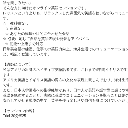
話を楽しみたい」
そんな方に向けたオンライン英語セッションです。
レッスンというよりも、リラックスした雰囲気で英語を使いながらコミュ
す。
☆ 教科書なし
☆ 宿題なし
☆ あなたの興味や目的に合わせた会話
☆ 必要に応じて自然な英語表現や発音をアドバイス
☆ 初級〜上級まで対応
日常英会話の練習、仕事での英語力向上、海外生活でのコミュニケーショ
ど、幅広く歓迎しています。
【講師について】
私はアメリカ出身のネイティブ英語話者です。これまで8年間イギリスで
ます。
アメリカ英語とイギリス英語の両方の文化や表現に親しんでおり、海外生
です。
また、日本人学習者への指導経験があり、日本人が英語を話す際に感じや
英語を勉強することと、実際に英語でコミュニケーションを取ることは別
安心して話せる環境の中で、英語を使う楽しさや自信を身につけていただ
【セッション内容】
Trial 30分/$25