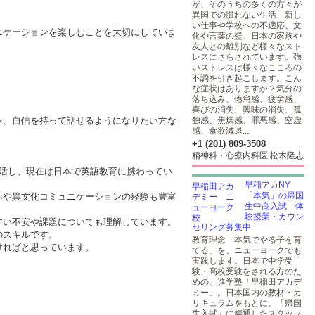
が、そのうちの多くの方々が
異国での慣れない生活、新し
い仕事や学校への不適応、文
ニケーションを楽しむことを大切にしていま
化や言葉の壁、日本の家族や
友人との離別など様々なスト
レスにさらされています。強
いストレスは様々なこころの
不調を引き起こします。こん
な症状はありますか？気分の
落ち込み、倦怠感、疲労感、
喜びの消失、興味の消失、孤
ン、自信を持って話せるようになりたい方な
独感、焦燥感、罪悪感、空虚
感、食欲減退...
+1 (201) 809-3508
精神科・心療内科医 松木隆志
生活し、現在は日本で英語教育に携わってい
早稲アカNY
「本気」の帰国
活や異文化コミュニケーションの経験も豊富
生中高入試 体
験授業・カウン
すい不安や課題についても理解しています。
セリング募集中
のスキルです。
教育理念「本気でやる子を育
ければと思っています。
てる」を、ニューヨークでも
実践します。日本で中学受
験・高校受験をされる方のた
めの、進学塾「早稲田アカデ
ミー」。日本国内の教材・カ
リキュラムをもとに、「帰国
生入試」に精通したスタッフ