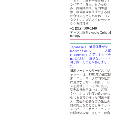
ります。♢眼科一般診療：ド
ライアイ、赤目、目のかゆ
み、白内障手術、緑内障治
療、糖尿病や高血圧による目
の合併症など♢めがね・コン
タクトレンズ処方♢レーシッ
ク♢角膜移植
+1 (212) 500-1148
アップル眼科 / Apple Ophthal
mology
健康保険がな
い・・・、大家
がデポジットを
返さない・・・
何か困ったことがありまし
た...
日米ソーシャルサービス（ジ
ャシー）は、1981年の創立以
来、ニューヨーク市内や近郊
に居住する方々へ福祉サービ
スを提供している 501(c)(3)
認定非営利団体です。言語、
文化、および制度の違いから
生じる日常の様々な問題を抱
え、支援が必要な方の生活の
質の向上を図ることをミッシ
ョンに、「日系コミュニティ
の駆け込み寺」として、秘密