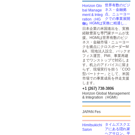
世界有数のビジ
ネス・金融拠
点、ニューヨー
クでの事業展開
を。HGMIは実務に精通し...
日本企業の米国進出を、実務
経験豊富な専門家チームが支
援。HGMIは世界有数のビジ
ネス・金融市場・ニューヨー
クを拠点にクロスボーダーM
&A、現地法人設立、バックオ
フィス運営、PMI、事業再建
までワンストップで対応しま
す。机上のアドバイスに留ま
らず、現場実行を担う「COO
型パートナー」として、米国
市場での事業成長を伴走支援
します。
+1 (267) 738-3806
Horizon Global Management
& Integration（HGMI）
JAPAN Fes
タイムズスクエ
アにある隠れ家
ヘアサロン。平