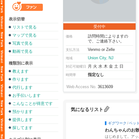
表示切替
受付中
リストで見る
マップで見る
訪問時間によりますの
価格
で、ご連絡下さい。
写真で見る
Venmo or Zelle
支払方法
動画で見る
Union City, NJ
地域
種類別に表示
月 火 水 木 金 土 日
対応可能曜日
教えます
指定なし
時間帯
作ります
Web Access No.
3613609
代行します
お手伝いします
こんなことが得意です
気になるリスト
預かります
提供します
ギグワーク
/
ペッ
探してます
わんちゃんのお
はじめまして。アッ