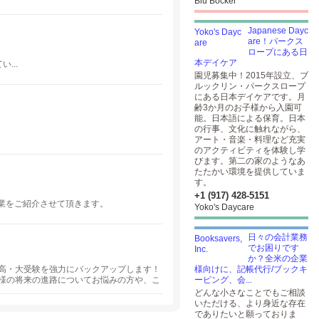
Blu Bocker
Japanese Dayc
are！パークス
ロープにある日
本デイケア
...
園児募集中！2015年設立、ブ
ルックリン・パークスロープ
にある日本デイケアです。月
齢3か月のお子様から入園可
能。日本語による保育。日本
の行事、文化に触れながら、
アート・音楽・料理など充実
のアクティビティを体験し学
びます。第二の家のようなあ
たたかい環境を提供していま
す。
+1 (917) 428-5151
職業をご紹介させて頂きます。
Yoko's Daycare
日々の会計業務
でお困りです
か？全米の企業
高・大受験を強力にバックアップします！
様向けに、記帳代行/ブックキ
様の将来の進路についてお悩みの方や、こ
ーピング、会...
でご相談させて頂きますので、お気軽にご
どんな小さなことでもご相談
いただける、より身近な存在
でありたいと願っておりま