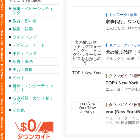
カテゴリ別に表示
家事・ベビーシッティ
ング
ギグワーク
/
家事
教育・習い事
家事代行、ワンち
こんにちは、NYのク
翻訳・語学
ライティング
デザイン・アート
ギグワーク
/
ペッ
犬の散歩代行（
ポスティング
ブルックリンのBed-st
写真・動画
美容・健康
タウンガイド
/
専
ペット
TOP / New York
趣味・エンターテイン
ニューヨークでの転
メント
悩み相談・カウンセリ
ング
タウンガイド
/
教
その他
ena (New York/
ニューヨーク・ニュ
バスでの校舎間送迎
れから米国に来られ
連絡下さい。