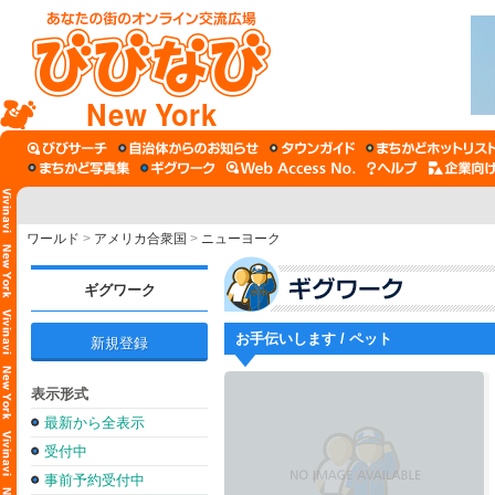
New York
ワールド
>
アメリカ合衆国
>
ニューヨーク
ギグワーク
お手伝いします / ペット
新規登録
表示形式
最新から全表示
受付中
事前予約受付中