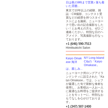
日は夜の9時まで営業♪ 落ち着
いた雰囲...
東京で10年以上の経験、雑
誌・CM撮影、コンテスト受
賞などの経歴を持つスタイリ
ストによる施術。ニューヨー
クで思い出の記念撮影をした
い！とお考えの方も、ぜひご
連絡ください。特別な日のヘ
アメイク、写真撮影も行なっ
ております。
+1 (646) 590-7513
Himitsukichi Salon
NY Long Island
Cityの「Kaiyo
Omakase」
は、親しみ...
ニューヨーク州ロングアイラ
ンドシティに設立された「Ka
iyo Omakase」では、シェフ
が厳選した旬で新鮮な食材を
使用し、お客様お一人お一人
に最適なお料理をご提供する
ことをモットーに、特別なお
もてなしを心がけておりま
す。
+1 (347) 507-1400