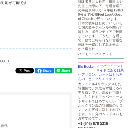
経験者共に大歓迎！嶋田あや
の対応が可能です。
先生ご指導の下、毎週金曜日
の午前10時30分～午後12時3
0分までNJ州Fort LeeのGosp
el Churchで行っています。
日本の歌をはじめ、いろいろ
な国の歌をジャンルを問わず
愉しみ、ボランティアで披露
しています。「うた」を通し
て、他では得られない貴重な
体験を一緒にしてみません
か？癒され...
ハーモニーバスケット
536 人
アッパーイースト
サイドにある日系
Share
ヘアサロン。カットはもちろ
んのこと、クリエイティ...
カジュアル&リラックスした
雰囲気で、気取らず通えるヘ
アサロンです。高級住宅街と
して知られるアッパーイース
トサイドではめずらしい「ブ
ルックリン風の雰囲気のサロ
ン」とお客様に親しまれてい
ます。５０分のヘッドスパも
おすすめです。
+1 (646) 678-5316
代...