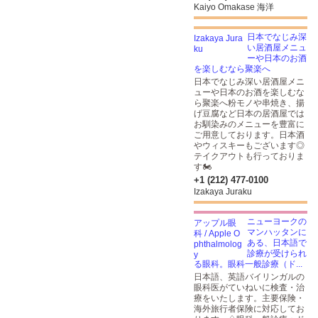
Kaiyo Omakase 海洋
日本でなじみ深
い居酒屋メニュ
ーや日本のお酒
を楽しむなら聚楽へ
日本でなじみ深い居酒屋メニ
ューや日本のお酒を楽しむな
ら聚楽へ粉モノや串焼き、揚
げ豆腐など日本の居酒屋では
お馴染みのメニューを豊富に
ご用意しております。日本酒
やウィスキーもございます◎
テイクアウトも行っておりま
す🏍
+1 (212) 477-0100
Izakaya Juraku
ニューヨークの
マンハッタンに
ある、日本語で
診療が受けられ
る眼科。眼科一般診療（ド...
日本語、英語バイリンガルの
眼科医がていねいに検査・治
療をいたします。主要保険・
海外旅行者保険に対応してお