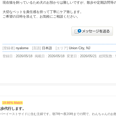
現在猫を飼っているため犬のお預かりは難しいですが、散歩や定期訪問等
大切なペットを責任感を持って丁寧にケア致します。
ご希望の日時を添えて、お気軽にご相談ください。
[登録者]
nyalome
[言語]
日本語
[エリア]
Union City, NJ
登録日 :
2026/05/18
掲載日 :
2026/05/18
変更日 :
2026/05/21
総閲覧数 :
ト
19.86% Match
散歩代行します。
パーイーストサイドに住む主婦です。朝7時〜夜20時までの間で、わんちゃんのお散歩