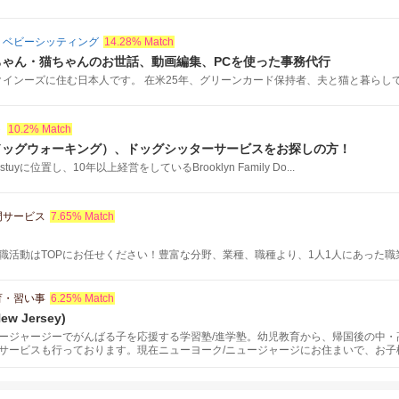
・ベビーシッティング
14.28% Match
ゃん・猫ちゃんのお世話、動画編集、PCを使った事務代行
インーズに住む日本人です。 在米25年、グリーンカード保持者、夫と猫と暮らしてい
ト
10.2% Match
ドッグウォーキング）、ドッグシッターサービスをお探しの方！
uyに位置し、10年以上経営をしているBrooklyn Family Do...
門サービス
7.65% Match
職活動はTOPにお任せください！豊富な分野、業種、職種より、1人1人にあった
育・習い事
6.25% Match
New Jersey)
ージャージーでがんばる子を応援する学習塾/進学塾。幼児教育から、帰国後の中・
サービスも行っております。現在ニューヨーク/ニュージャージにお住まいで、お子
るにあたって、お子様の海外教育についてご不安がある方に対しては何時でも無料