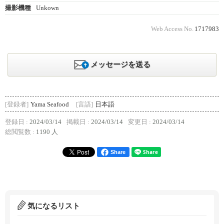
撮影機種
Unkown
Web Access No.
1717983
メッセージを送る
[登録者]
Yama Seafood
[言語]
日本語
登録日 :
2024/03/14
掲載日 :
2024/03/14
変更日 :
2024/03/14
総閲覧数 :
1190 人
Share
気になるリスト