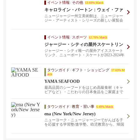
イベント情報
/
その他
13.69% Match
キャロライン・バートン：ウェイ・ファ
インディング
ニュージャージー州立美術館は、ニュージャー
ジー・アーティスト・シリーズの新しい展覧会
「キャロライン・...
イベント情報
/
スポーツ
12.76% Match
ジャージー・シティの屋外スケートリン
クが冬季オープン
ジャージー・シティ唯一の屋外アイススケート
リンク、ニューポート・スケートが2023-2024年
シーズ...
タウンガイド
/
ギフト・ショッピング
17.63% M
atch
YAMA SEAFOOD
最高品質のシーフードをはじめ高級食材（キャ
ビアなど）・こだわりの日本食品をご家庭まで
お届けいたします。１９８０年の創業より、世
界レベル最高品質のシーフードをお届けしてま
いりました。おかげさまで、ミシュラン星付き
タウンガイド
/
教育・習い事
6.49% Match
のレストラン様にも御利用いただいておりま
ena (New York/New Jersey)
す。サーモンやハマチ、ウニや和牛などをも取
りそろえて皆様をお待ちしております。
ニューヨーク・ニュージャージーでがんばる子
を応援する学習塾/進学塾。幼児教育から、帰国
後の中・高・大受験を強力にバックアップしま
す！バスでの校舎間送迎サービスも行っており
ます。現在ニューヨーク/ニュージャージにお住