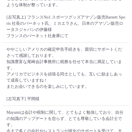
ような体制が整っています。
[左写真上] フランスNo1.スポーツグッズアマゾン販売Barnett Spo
rts 社長のバーネット氏、ミカエラさん、日本のアマゾン販売ロ
ータスジャパンの伊藤様
フランスのバーネット社倉庫にて
ややこしいアメリカの確定申告手続きを、親切にサポートくだ
さって感謝しております。
知識豊富な尾崎会計事務所に税務を任せて本当に満足していま
す。
アメリカでビジネスを頑張る同士としても、互いに励ましあっ
て成長していますね！
またお会いできるのを楽しみにしています。
[左写真下] 平間様
Mayumiは会計や税制に関して、とてもよく勉強しており、自分
の知識のアップデートを怠らず、とても尊敬している会計士で
す。
今まで多くの会社やレストランが彼女のサポートを受けて、大