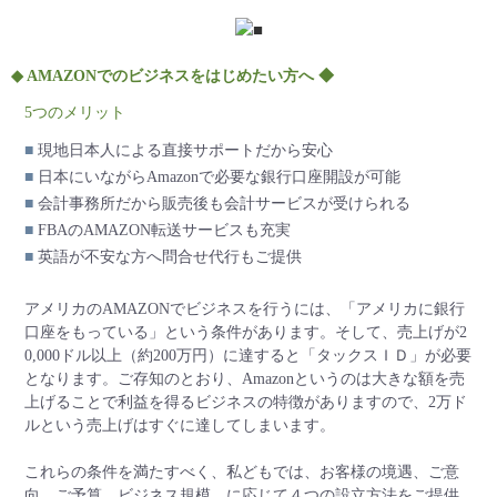
◆ AMAZONでのビジネスをはじめたい方へ ◆
5つのメリット
■
現地日本人による直接サポートだから安心
■
日本にいながらAmazonで必要な銀行口座開設が可能
■
会計事務所だから販売後も会計サービスが受けられる
■
FBAのAMAZON転送サービスも充実
■
英語が不安な方へ問合せ代行もご提供
アメリカのAMAZONでビジネスを行うには、「アメリカに銀行
口座をもっている」という条件があります。そして、売上げが2
0,000ドル以上（約200万円）に達すると「タックスＩＤ」が必要
となります。ご存知のとおり、Amazonというのは大きな額を売
上げることで利益を得るビジネスの特徴がありますので、2万ド
ルという売上げはすぐに達してしまいます。
これらの条件を満たすべく、私どもでは、お客様の境遇、ご意
向、ご予算、ビジネス規模、に応じて４つの設立方法をご提供