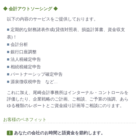
◆ 会計アウトソーシング ◆
以下の内容のサービスをご提供しております。
■
定期的な財務諸表作成(貸借対照表、損益計算書、資金収支
表)！
■
会計分析
■
銀行口座調整
■
法人税確定申告
■
相続税確定申告
■
パートナーシップ確定申告
■
源泉徴収税申告 など...
これに加え、尾崎会計事務所はインターナル・コントロールを
評価したり、企業戦略のご計画、ご相談、ご予算の強調、あら
ゆる種類のレポートとご資金繰り計画等ご相談にのります。
お客様のベネフィット
1
あなたの会社のお時間と語資金を節約します。