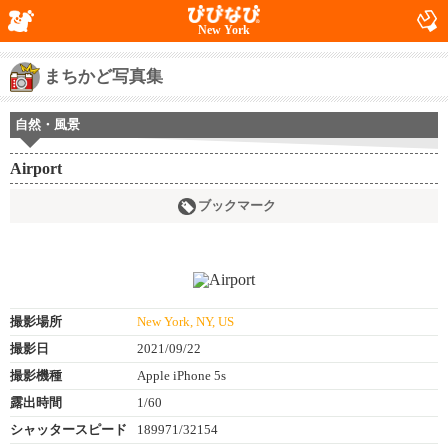
New York
まちかど写真集
自然・風景
Airport
ブックマーク
撮影場所
New York, NY, US
撮影日
2021/09/22
撮影機種
Apple iPhone 5s
露出時間
1/60
シャッタースピード
189971/32154