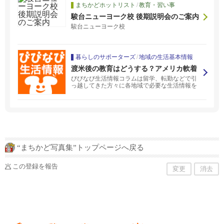
まちかどホットリスト
/
教育・習い事
駿台ニューヨーク校 後期説明会のご案内
駿台ニューヨーク校
暮らしのサポーターズ
/
地域の生活基本情報
渡米後の教育はどうする？アメリカ軟着
陸！ソフトランディングのすすめ
びびなび生活情報コラムは留学、転勤などで引
っ越してきた方々に各地域で必要な生活情報を
お伝えするコラムです。教育、医療、金融、飲
食業など様々な種類の専門家が生活に必要な情
報を提供します。
“まちかど写真集”トップページへ戻る
この登録を報告
変更
消去