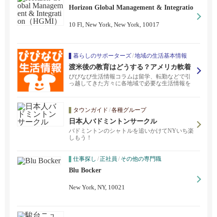
Horizon Global Management & Integratio
n（HGMI）
10 Fl, New York, New York, 10017
暮らしのサポーターズ
/
地域の生活基本情報
渡米後の教育はどうする？アメリカ軟着
陸！ソフトランディングのすすめ
びびなび生活情報コラムは留学、転勤などで引
っ越してきた方々に各地域で必要な生活情報を
お伝えするコラムです。教育、医療、金融、飲
食業など様々な種類の専門家が生活に必要な情
報を提供します。
タウンガイド
/
各種グループ
日本人バドミントンサークル
バドミントンのシャトルを追いかけてNYいち楽
しもう！
仕事探し
/
正社員
/
その他の専門職
Blu Bocker
New York, NY, 10021