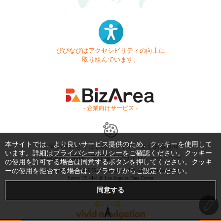
びびなびはアクセシビリティの向上に
取り組んでいます。
- 企業向けサービス -
本サイトでは、より良いサービス提供のため、クッキーを使用して
お問い合わせ
はじめてガイド
よくある質問
います。詳細は
プライバシーポリシー
をご確認ください。クッキー
利用規約
商標・著作権
プライバシーポリシー
の使用を許可する場合は同意するボタンを押してください。クッキ
Copyright © 1999-2026 Vivid Navigation, Inc. All Rights Reserved.
ーの使用を拒否する場合は、ブラウザからご設定ください。
Server US (44) @ Los Angeles Data Center