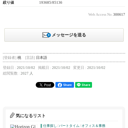
絞り値
193685/85136
Web Access No.
300617
メッセージを送る
[登録者]
桃
[言語]
日本語
登録日 :
2021/10/02
掲載日 :
2021/10/02
変更日 :
2021/10/02
総閲覧数 :
2027 人
Share
気になるリスト
仕事探し
/
パートタイム
/
オフィス＆事務