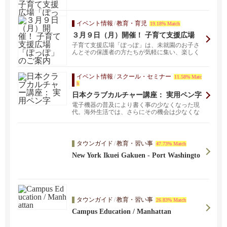
ズアカデミー...
イベント情報
/
教育・育児
19.18% Match
３月９日（月）開催！ 子育て支援広場
「ぽっぽ」のご案内
子育て支援広場「ぽっぽ」は、未就園のお子さ
んとその保護者の方たちが気軽に集い、楽しく
遊び、 子育ての...
イベント情報
/
スクール・セミナー
11.58% Matc
h
日本クラブカルチャー講座： 実用ペン字
電子機器の普及により書く事の少なくなった現
代。海外生活では、さらにその機会は少なくな
ります。しかし手...
タウンガイド
/
教育・習い事
47.73% Match
New York Ikuei Gakuen - Port Washingto
n
タウンガイド
/
教育・習い事
26.83% Match
Campus Education / Manhattan