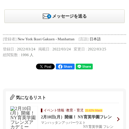
メッセージを送る
[登録者]
New York Ikuei Gakuen - Manhattan
[言語]
日本語
登録日 :
2022/03/24
掲載日 :
2022/03/24
変更日 :
2022/03/25
総閲覧数 :
1996 人
Share
気になるリスト
イベント情報
/
教育・育児
25.62% Match
2月10日(月）開催！ NY育英学園フレン
ズアカデミー 子育て支援広場「ぽっ
マンハッタンアッパーウエト
ぽ」のご案内
NY育英学園 フレン