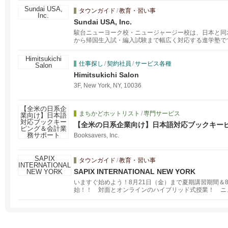
タウンガイド
/
教育・習い事
Sundai USA, Inc.
駿台ニューヨーク校・ニュージャージー校は、日本と同
から帰国生入試・編入試験まで幅広く対応する進学塾で
と、駿台模試などの各種模試や、atama＋などのＩＣ
へと導きます。
仕事探し
/
契約社員
/
サービス各種
Himitsukichi Salon
3F, New York, NY, 10036
まちかどホットリスト
/
専門サービス
【全米の日系企業向け】日本語対応ブックキー
Booksavers, Inc.
タウンガイド
/
教育・習い事
SAPIX INTERNATIONAL NEW YORK
いますぐ始めよう！8月21日（金）まで夏期講習期間＆
始！！ 対面とオンラインのハイブリッド式授業！ ニ
けの進学塾です。アメリカにお越しになられて間もない
たクラス設定をしております。