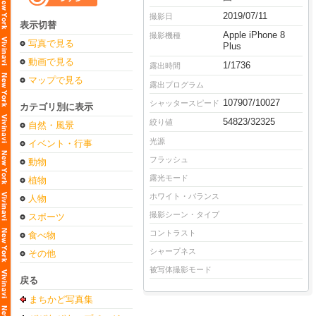
2019/07/11
撮影日
表示切替
Apple iPhone 8
撮影機種
写真で見る
Plus
動画で見る
1/1736
露出時間
マップで見る
露出プログラム
107907/10027
シャッタースピード
カテゴリ別に表示
54823/32325
絞り値
自然・風景
光源
イベント・行事
フラッシュ
動物
露光モード
植物
ホワイト・バランス
人物
撮影シーン・タイプ
スポーツ
コントラスト
食べ物
シャープネス
その他
被写体撮影モード
戻る
まちかど写真集