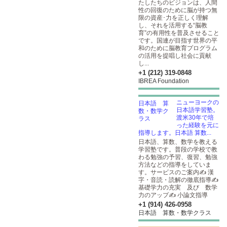
たしたちのビジョンは、人間
性の回復のために脳が持つ無
限の資産･力を正しく理解
し、それを活用する“脳教
育”の有用性を普及させること
です。国連が目指す世界の平
和のために脳教育プログラム
の活用を提唱し社会に貢献
し...
+1 (212) 319-0848
IBREA Foundation
ニューヨークの
日本語学習塾。
渡米30年で培
った経験を元に
指導します。日本語 算数...
⽇本語、算数、数学を教える
学習塾です。普段の学校で教
わる勉強の予習、復習、勉強
⽅法などの指導をしていま
す。サービスのご案内✍ 漢
字・音読・読解の徹底指導✍
基礎学力の充実 及び 数学
力のアップ✍ 小論文指導
+1 (914) 426-0958
日本語 算数・数学クラス