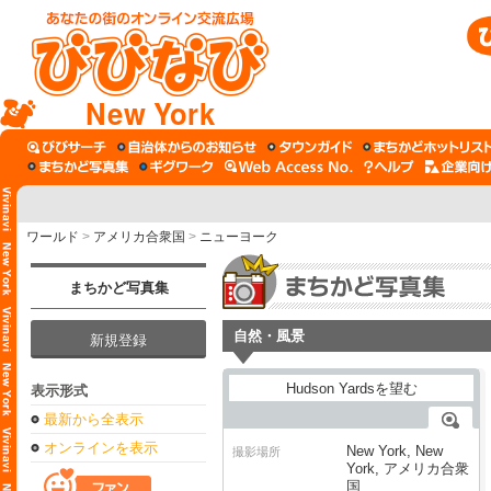
New York
ワールド
>
アメリカ合衆国
>
ニューヨーク
まちかど写真集
自然・風景
新規登録
表示形式
最新から全表示
オンラインを表示
New York, New
撮影場所
York, アメリカ合衆
国