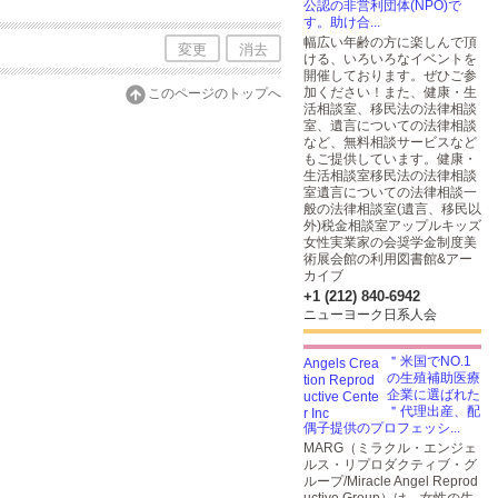
公認の非営利団体(NPO)で
す。助け合...
幅広い年齢の方に楽しんで頂
変更
消去
ける、いろいろなイベントを
開催しております。ぜひご参
加ください！また、健康・生
このページのトップへ
活相談室、移民法の法律相談
室、遺言についての法律相談
など、無料相談サービスなど
もご提供しています。健康・
生活相談室移民法の法律相談
室遺言についての法律相談一
般の法律相談室(遺言、移民以
外)税金相談室アップルキッズ
女性実業家の会奨学金制度美
術展会館の利用図書館&アー
カイブ
+1 (212) 840-6942
ニューヨーク日系人会
＂米国でNO.1
の生殖補助医療
企業に選ばれた
＂代理出産、配
偶子提供のプロフェッシ...
MARG（ミラクル・エンジェ
ルス・リプロダクティブ・グ
ループ/Miracle Angel Reprod