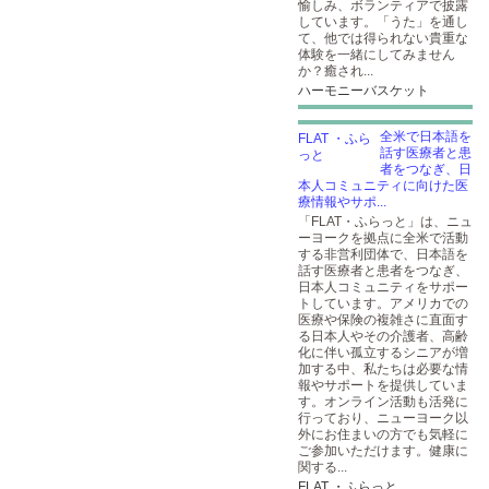
愉しみ、ボランティアで披露
しています。「うた」を通し
て、他では得られない貴重な
体験を一緒にしてみません
か？癒され...
ハーモニーバスケット
全米で日本語を
話す医療者と患
者をつなぎ、日
本人コミュニティに向けた医
療情報やサポ...
「FLAT・ふらっと」は、ニュ
ーヨークを拠点に全米で活動
する非営利団体で、日本語を
話す医療者と患者をつなぎ、
日本人コミュニティをサポー
トしています。アメリカでの
医療や保険の複雑さに直面す
る日本人やその介護者、高齢
化に伴い孤立するシニアが増
加する中、私たちは必要な情
報やサポートを提供していま
す。オンライン活動も活発に
行っており、ニューヨーク以
外にお住まいの方でも気軽に
ご参加いただけます。健康に
関する...
FLAT ・ふらっと