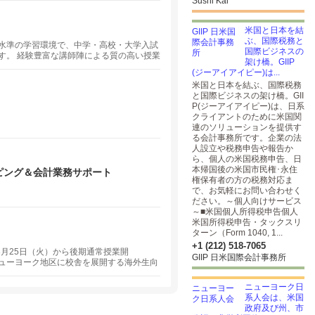
Sushi Kai
米国と日本を結
ぶ、国際税務と
水準の学習環境で、中学・高校・大学入試
国際ビジネスの
す。 経験豊富な講師陣による質の高い授業
架け橋。GIIP
Ｔを活用した多角的な指導で、第一志望合格
(ジーアイアイピー)は...
米国と日本を結ぶ、国際税務
と国際ビジネスの架け橋。GII
P(ジーアイアイピー)は、日系
クライアントのために米国関
連のソリューションを提供す
る会計事務所です。企業の法
人設立や税務申告や報告か
ら、個人の米国税務申告、日
本帰国後の米国市民権･永住
ピング＆会計業務サポート
権保有者の方の税務対応ま
で、お気軽にお問い合わせく
ださい。～個人向けサービス
～■米国個人所得税申告個人
米国所得税申告・タックスリ
ターン（Form 1040, 1...
+1 (212) 518-7065
8月25日（火）から後期通常授業開
GIIP 日米国際会計事務所
ューヨーク地区に校舎を展開する海外生向
方から永住の方までお子様のニーズにあっ
ニューヨーク日
系人会は、米国
政府及び州、市