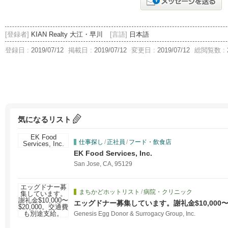
[登録者]
KIAN Realty 大江・早川
[言語]
日本語
登録日 :
2019/07/12
掲載日 :
2019/07/12
変更日 :
2019/07/12
総閲覧数 :
気になるリスト
仕事探し
/
正社員
/
フード・飲食店
EK Food Services, Inc.
San Jose, CA, 95129
まちかどホットリスト
/
病院・クリニック
エッグドナー募集しています。謝礼金$10,000〜
Genesis Egg Donor & Surrogacy Group, Inc.