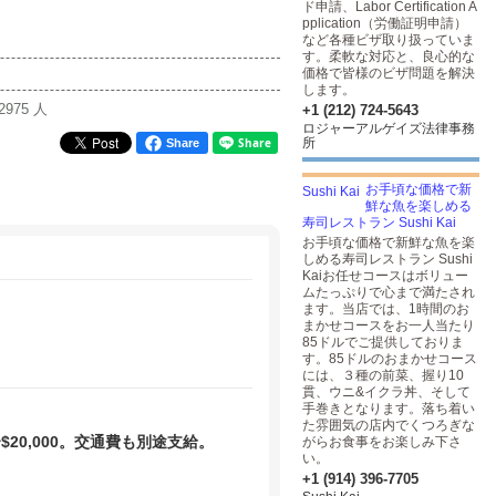
ド申請、Labor Certification A
pplication（労働証明申請）
など各種ビザ取り扱っていま
す。柔軟な対応と、良心的な
価格で皆様のビザ問題を解決
します。
2975 人
+1 (212) 724-5643
ロジャーアルゲイズ法律事務
所
Share
お手頃な価格で新
鮮な魚を楽しめる
寿司レストラン Sushi Kai
お手頃な価格で新鮮な魚を楽
しめる寿司レストラン Sushi
Kaiお任せコースはボリュー
ムたっぷりで心まで満たされ
ます。当店では、1時間のお
まかせコースをお一人当たり
85ドルでご提供しておりま
す。85ドルのおまかせコース
には、３種の前菜、握り10
貫、ウニ&イクラ丼、そして
手巻きとなります。落ち着い
た雰囲気の店内でくつろぎな
$20,000。交通費も別途支給。
がらお食事をお楽しみ下さ
い。
+1 (914) 396-7705