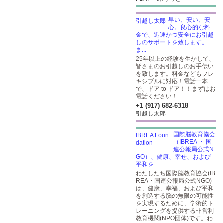
早い、安い、安
心。良心的な料
金で、迅速かつ安全にお引越
しのサポートを致します。
ま...
25年以上の経験を生かして、
皆さまのお引越しのお手伝い
を致します。料金などもフレ
キシブルに対応！電話一本
で、ドア to ドア！！まずはお
電話ください！
+1 (917) 682-6318
引越し太郎
国際脳教育協会
（IBREA ・ 国
連公報局公式N
GO）、健康、幸せ、および
平和を...
わたしたち国際脳教育協会(IB
REA・国連公報局公式NGO)
は、健康、幸福、および平和
を創造する脳の無限の可能性
を実現するために、学術的ト
レーニングを提供する非営利
教育機関(NPO団体)です。わ