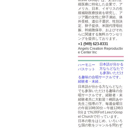
uctive Group）は、女性の生
殖医療に特化した企業で、ア
メリカ、日本、イギリスの生
殖補助医療技術を研究し、ア
ジア圏の女性に卵子凍結、体
外受精、遺伝子選択、性別決
定、卵子提供、米国代理母妊
娠、幹細胞保存、およびそれ
らに関連する無料カウンセリ
ングを提供しております。
+1 (949) 623-8331
Angels Creation Reproductiv
e Center Inc
日本語が分かる
方ならどなたで
も参加いただけ
る趣味の合唱サークルです。
経験者・未経...
日本語が分かる方ならどなた
でも参加いただける趣味の合
唱サークルです。経験者・未
経験者共に大歓迎！嶋田あや
先生ご指導の下、毎週金曜日
の午前10時30分～午後12時3
0分までNJ州Fort LeeのGosp
el Churchで行っています。
日本の歌をはじめ、いろいろ
な国の歌をジャンルを問わず