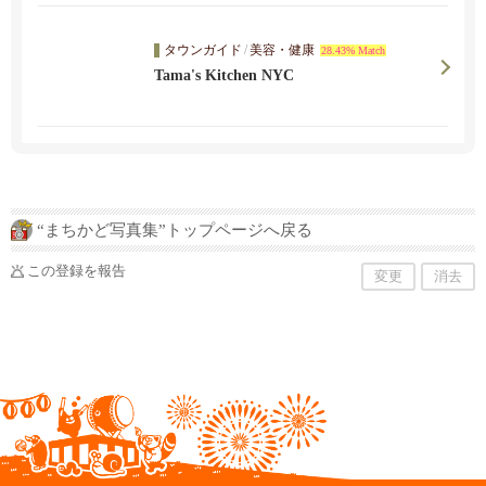
タウンガイド
/
美容・健康
28.43% Match
Tama's Kitchen NYC
“まちかど写真集”トップページへ戻る
この登録を報告
変更
消去