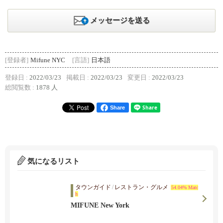
メッセージを送る
[登録者]
Mifune NYC
[言語]
日本語
登録日 :
2022/03/23
掲載日 :
2022/03/23
変更日 :
2022/03/23
総閲覧数 :
1878 人
Share
気になるリスト
タウンガイド
/
レストラン・グルメ
54.04% Matc
h
MIFUNE New York