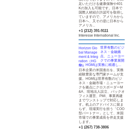
足いただける健康保険や401
Kの加入も可能です。日本で
国際人材紹介許認可を取得し
ていますので、アメリカから
日本へ、又その逆に日本から
アメリカ...
+1 (212) 391-9111
Interesse International Inc.
世界有数のビジ
ネス・金融拠
点、ニューヨー
クでの事業展開
を。HGMIは実務に精通し...
日本企業の米国進出を、実務
経験豊富な専門家チームが支
援。HGMIは世界有数のビジ
ネス・金融市場・ニューヨー
クを拠点にクロスボーダーM
&A、現地法人設立、バックオ
フィス運営、PMI、事業再建
までワンストップで対応しま
す。机上のアドバイスに留ま
らず、現場実行を担う「COO
型パートナー」として、米国
市場での事業成長を伴走支援
します。
+1 (267) 738-3806