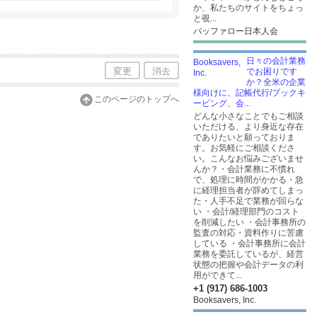
てご不安がある方に対しては何時でも無料
か、私たちのサイトをちょっ
と覗...
バッファロー日本人会
日々の会計業務
変更
消去
でお困りです
か？全米の企業
様向けに、記帳代行/ブックキ
このページのトップへ
ーピング、会...
どんな小さなことでもご相談
いただける、より身近な存在
でありたいと願っておりま
す。お気軽にご相談くださ
い。こんなお悩みございませ
んか？・会計業務に不慣れ
で、処理に時間がかかる・急
に経理担当者が辞めてしまっ
た・人手不足で業務が回らな
い ・会計/経理部門のコスト
を削減したい ・会計事務所の
監査の対応・資料作りに苦慮
している ・会計事務所に会計
業務を委託しているが、経営
状態の把握や会計データの利
用ができて...
+1 (917) 686-1003
Booksavers, Inc.