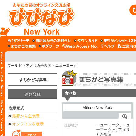
New York
ワールド
>
アメリカ合衆国
>
ニューヨーク
まちかど写真集
食べ物
新規登録
表示形式
最新から全表示
オンラインを表示
ニューヨーク, ニュ
撮影場所
ーヨーク州, アメリ
カ合衆国