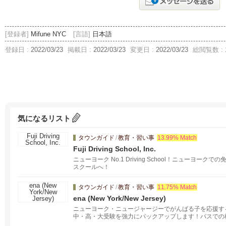
[登録者]
Mifune NYC
[言語]
日本語
登録日 :
2022/03/23
掲載日 :
2022/03/23
変更日 :
2022/03/23
総閲覧数 :
気になるリスト
タウンガイド
/
教育・習い事
13.99% Match
Fuji Driving School, Inc.
ニューヨーク No.1 Driving School！ニューヨ
スクールへ！
タウンガイド
/
教育・習い事
11.75% Match
ena (New York/New Jersey)
ニューヨーク・ニュージャージーでがんばる子を応援す
中・高・大受験を強力にバックアップします！バスでの
在ニューヨーク/ニュージャージにお住まいで、お子様