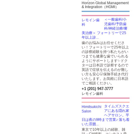
Horizon Global Management
& Integration（HGMI）
＜一般歯科/小
児歯科/予防歯
科/神経治療/審
美治療＞ フォートリーで25
年以上診...
歯のお悩みはお任せくださ
い！フォートリーで25年以上
の診察経験を持つ私たちがい
つまでも健康な歯でいられる
ようにサポートします✨ドク
ターは日本語で診察するので
英語で症状を伝えるのが難し
い方も安心🦷保険手続き代行
いたします。お気軽に日本語
でご相談ください。
+1 (201) 947-3777
レモイン歯科
タイムズスクエ
アにある隠れ家
ヘアサロン。平
日は夜の9時まで営業♪ 落ち着
いた雰囲...
東京で10年以上の経験、雑