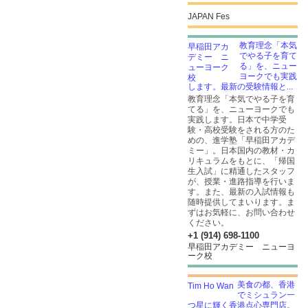
JAPAN Fes
教育理念「本気
でやる子を育て
る」を、ニュー
ヨークでも実践
します。最新の受験情報と...
教育理念「本気でやる子を育
てる」を、ニューヨークでも
実践します。日本で中学受
験・高校受験をされる方のた
めの、進学塾「早稲田アカデ
ミー」。日本国内の教材・カ
リキュラムをもとに、「帰国
生入試」に精通したスタッフ
が、授業・進路指導を行いま
す。また、最新の入試情報も
随時提供してまいります。ま
ずはお気軽に、お問い合わせ
ください。
+1 (914) 698-1100
早稲田アカデミー ニューヨ
ーク校
美食の都、香港
でミシュラン一
つ星に輝く香港点心専門店。