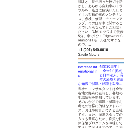
経験と、長年培った技術を活
かし、あらゆる自動車のトラ
ブルを、迅速に解決いたしま
す！お客様の車のメンテナン
ス、点検、修理、チューンア
ップ、そのほか車に関するこ
とでしたらなんでもご相談く
ださい！NJのミツワまで徒歩
5分、車で1分！Edgewater C
ommonsaモールまですぐな
ので、...
+1 (201) 840-0010
Saeilo Motors
創業30周年！
全米1０拠点
と日本法人。長
年の経験と豊富
な知識で就職・転職を親身...
当社のコンサルタントは全米
各地の拠点に在籍し、各地の
地域情報を熟知しています。
そのおかげで転職・就職をお
考えの皆様に的確なアドバイ
ス、お仕事紹介ができる会社
です。また、派遣スタッフの
方々も豊富なため、良質な団
体保険プログラムを吟味して
加入しておりますので、ご満