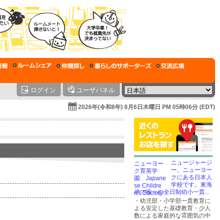
ログイン
ユーザパネル
2026年(令和8年) 8月6日木曜日 PM 05時06分 (EDT)
ニュージャージ
ー、ニューヨー
クにある日本人
学校です。東海
岸で唯一の全日制幼小一貫...
・幼児部・小学部一貫教育に
よる安定した基礎教育・少人
数による家庭的な雰囲気の中