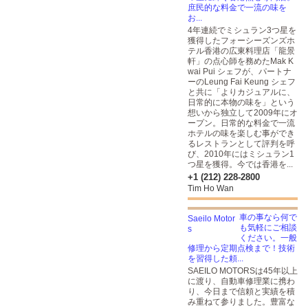
庶民的な料金で一流の味を
お...
4年連続でミシュラン3つ星を
獲得したフォーシーズンズホ
テル香港の広東料理店「龍景
軒」の点心師を務めたMak K
wai Pui シェフが、パートナ
ーのLeung Fai Keung シェフ
と共に「よりカジュアルに、
日常的に本物の味を」という
想いから独立して2009年にオ
ープン。日常的な料金で一流
ホテルの味を楽しむ事ができ
るレストランとして評判を呼
び、2010年にはミシュラン1
つ星を獲得。今では香港を...
+1 (212) 228-2800
Tim Ho Wan
車の事なら何で
も気軽にご相談
ください。一般
修理から定期点検まで！技術
を習得した頼...
SAEILO MOTORSは45年以上
に渡り、自動車修理業に携わ
り、今日まで信頼と実績を積
み重ねて参りました。豊富な