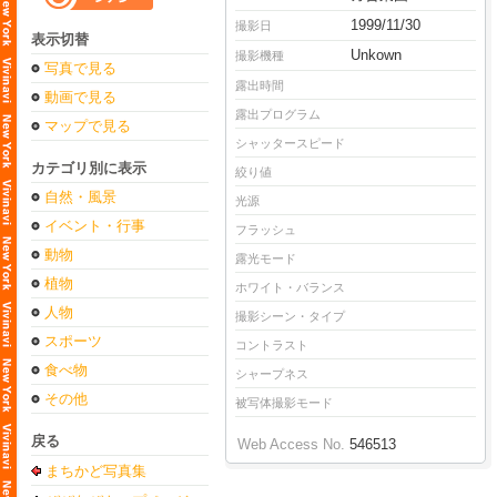
1999/11/30
撮影日
表示切替
Unkown
撮影機種
写真で見る
露出時間
動画で見る
露出プログラム
マップで見る
シャッタースピード
カテゴリ別に表示
絞り値
自然・風景
光源
イベント・行事
フラッシュ
動物
露光モード
植物
ホワイト・バランス
人物
撮影シーン・タイプ
スポーツ
コントラスト
食べ物
シャープネス
その他
被写体撮影モード
戻る
Web Access No.
546513
まちかど写真集