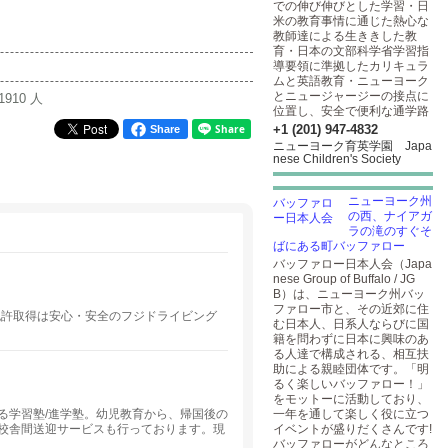
での伸び伸びとした学習・日
米の教育事情に通じた熱心な
教師達による生ききした教
育・日本の文部科学省学習指
導要領に準拠したカリキュラ
ムと英語教育・ニューヨーク
とニュージャージーの接点に
1910 人
位置し、安全で便利な通学路
+1 (201) 947-4832
Share
ニューヨーク育英学園 Japa
nese Children's Society
ニューヨーク州
の西、ナイアガ
ラの滝のすぐそ
ばにある町バッファロー
バッファロー日本人会（Japa
nese Group of Buffalo / JG
B）は、ニューヨーク州バッ
ファロー市と、その近郊に住
ークでの免許取得は安心・安全のフジドライビング
む日本人、日系人ならびに国
籍を問わずに日本に興味のあ
る人達で構成される、相互扶
助による親睦団体です。「明
るく楽しいバッファロー！」
をモットーに活動しており、
る学習塾/進学塾。幼児教育から、帰国後の
一年を通して楽しく役に立つ
校舎間送迎サービスも行っております。現
イベントが盛りだくさんです!
の将来の進路についてお悩みの方や、これか
バッファローがどんなところ